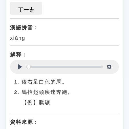
ㄒㄧㄤ
漢語拼音：
xiāng
解釋：
Play
Settings
後右足白色的馬。
馬抬起頭疾速奔跑。
【例】騰驤
資料來源：