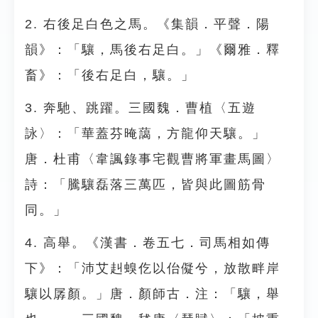
2. 右後足白色之馬。《集韻．平聲．陽
韻》：「驤，馬後右足白。」《爾雅．釋
畜》：「後右足白，驤。」
3. 奔馳、跳躍。三國魏．曹植〈五遊
詠〉：「華蓋芬晻藹，方龍仰天驤。」
唐．杜甫〈韋諷錄事宅觀曹將軍畫馬圖〉
詩：「騰驤磊落三萬匹，皆與此圖筋骨
同。」
4. 高舉。《漢書．卷五七．司馬相如傳
下》：「沛艾赳螑仡以佁儗兮，放散畔岸
驤以孱顏。」唐．顏師古．注：「驤，舉