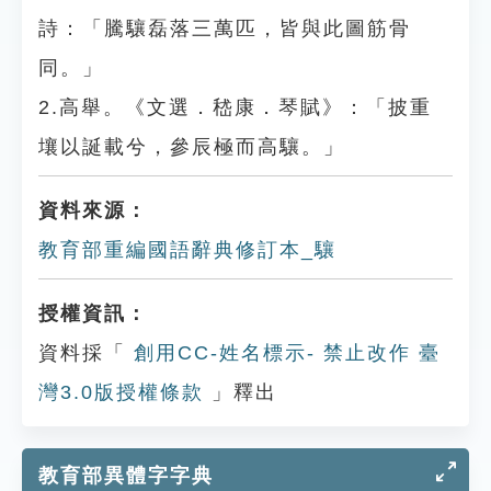
詩：「騰驤磊落三萬匹，皆與此圖筋骨
同。」
2.高舉。《文選．嵇康．琴賦》：「披重
壤以誕載兮，參辰極而高驤。」
資料來源：
教育部重編國語辭典修訂本_驤
授權資訊：
資料採「
創用CC-姓名標示- 禁止改作 臺
灣3.0版授權條款
」釋出
教育部異體字字典