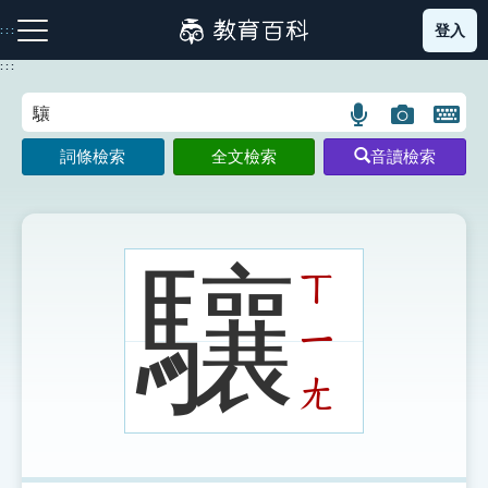
跳
登入
:::
到
主
:::
要
內
語
圖
開
容
注音索引圖示
筆畫索引圖示
部首索引表圖示
言
片
啟
詞條檢索
全文檢索
音讀檢索
搜
搜
鍵
尋
尋
盤
圖
圖
圖
示
示
示
驤
ㄒ
ㄧ
網站導覽
ㄤ
生字詞彙表
成語故事