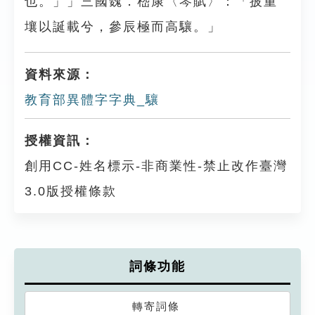
也。」」三國魏．嵇康〈琴賦〉：「披重
壤以誕載兮，參辰極而高驤。」
資料來源：
教育部異體字字典_驤
授權資訊：
創用CC-姓名標示-非商業性-禁止改作臺灣
3.0版授權條款
詞條功能
轉寄詞條