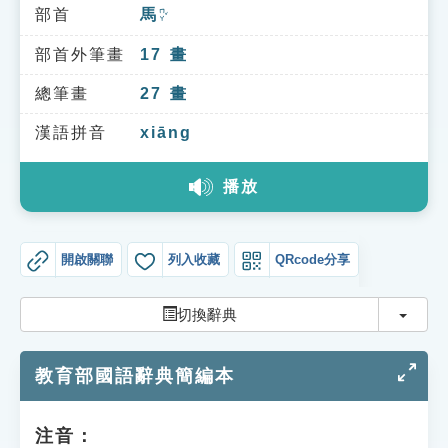
索引選單
部首
馬
ㄇㄚˇ
知識索引
部首外筆畫
17
畫
單字索引
總筆畫
27
畫
生命大百科索引
漢語拼音
xiāng
播放
遊戲專區
教學應用
開啟關聯
列入收藏
QRcode分享
貓頭鷹博士
切換
切換辭典
教育部國語辭典簡編本
注音：