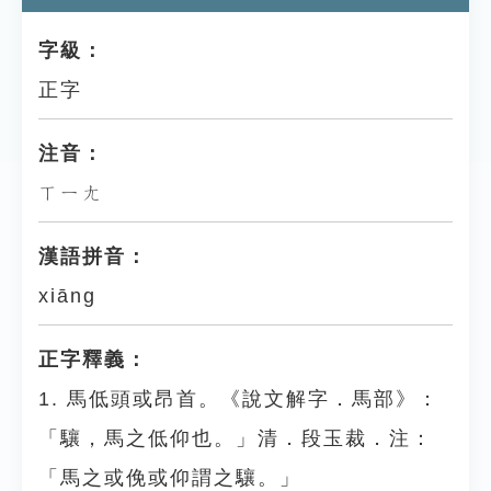
字級：
正字
注音：
ㄒㄧㄤ
漢語拼音：
xiāng
正字釋義：
1. 馬低頭或昂首。《說文解字．馬部》：
「驤，馬之低仰也。」清．段玉裁．注：
「馬之或俛或仰謂之驤。」