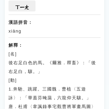
ㄒㄧㄤ
漢語拼音：
xiāng
解釋：
[名]
後右足白色的馬。《爾雅．釋畜》：「後
右足白，驤。」
[動]
1.奔馳、跳躍。三國魏．曹植〈五遊
詠〉：「華蓋芬晻藹，六龍仰天驤。」
唐．杜甫〈韋諷錄事宅觀曹將軍畫馬圖〉