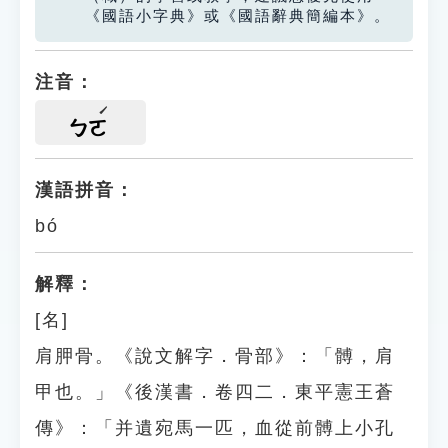
《國語小字典》或《國語辭典簡編本》。
注音：
ㄅㄛ
漢語拼音：
bó
解釋：
[名]
肩胛骨。《說文解字．骨部》：「髆，肩
甲也。」《後漢書．卷四二．東平憲王蒼
傳》：「并遺宛馬一匹，血從前髆上小孔