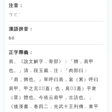
注音：
ㄅㄛˊ
漢語拼音：
bó
正字釋義：
肩。《說文解字．骨部》：「髆，肩甲
也。」清．段玉裁．注：「肉部曰：
『肩，髆也。』單呼曰肩，絫（累）呼曰
肩甲。甲之言󵆉（蓋）也，肩󵆉（蓋）乎衆
（眾）體也。今俗云肩甲，古語也。」
《後漢書．卷四二．光武十王列傳．東平