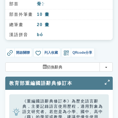
索引選單
部首
骨
ㄍㄨˇ
知識索引
部首外筆畫
10
畫
單字索引
總筆畫
20
畫
生命大百科索引
漢語拼音
bó
遊戲專區
開啟關聯
列入收藏
QRcode分享
教學應用
切換
切換辭典
貓頭鷹博士
教育部重編國語辭典修訂本
《重編國語辭典修訂本》為歷史語言辭
典，主要記錄語言使用歷程，適用對象為
語文研究者。若您是為小學、國中、高中
（職）的學習或教學，建議您優先使用