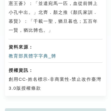
憲王蒼》：「並遺宛馬一匹，血從前髆上
小孔中出。」北齊．顏之推《顏氏家訓．
慕賢》：「千載一聖，猶旦暮也；五百年
一賢，猶比髆也。」
資料來源：
教育部異體字字典_髆
授權資訊：
創用CC-姓名標示-非商業性-禁止改作臺灣
3.0版授權條款