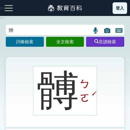
跳
登入
:::
到
主
:::
要
內
語
圖
開
容
注音索引圖示
筆畫索引圖示
部首索引表圖示
言
片
啟
詞條檢索
全文檢索
音讀檢索
搜
搜
鍵
尋
尋
盤
圖
圖
圖
示
示
示
髆
ㄅ
網站導覽
ˊ
ㄛ
生字詞彙表
成語故事