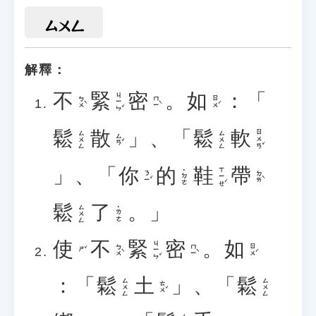
ㄙㄨㄥ
解釋：
不
緊
密
。
如
：「
ㄐㄧㄣˇ
ㄅㄨˋ
ㄇㄧˋ
ㄖㄨˊ
鬆
散
」、「
鬆
軟
ㄖㄨㄢˇ
ㄙㄨㄥ
ㄙㄨㄥ
ㄙㄢˇ
」、「
你
的
鞋
帶
ㄒㄧㄝˊ
˙ㄉㄜ
ㄋㄧˇ
ㄉㄞˋ
鬆
了
。」
ㄙㄨㄥ
˙ㄌㄜ
使
不
緊
密
。
如
ㄐㄧㄣˇ
ㄅㄨˋ
ㄇㄧˋ
ㄖㄨˊ
ㄕˇ
：「
鬆
土
」、「
鬆
ㄙㄨㄥ
ㄙㄨㄥ
ㄊㄨˇ