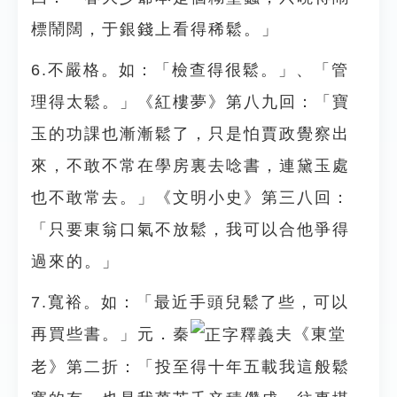
標鬧闊，于銀錢上看得稀鬆。」
6.不嚴格。如：「檢查得很鬆。」、「管
理得太鬆。」《紅樓夢》第八九回：「寶
玉的功課也漸漸鬆了，只是怕賈政覺察出
來，不敢不常在學房裏去唸書，連黛玉處
也不敢常去。」《文明小史》第三八回：
「只要東翁口氣不放鬆，我可以合他爭得
過來的。」
7.寬裕。如：「最近手頭兒鬆了些，可以
再買些書。」元．秦
夫《東堂
老》第二折：「投至得十年五載我這般鬆