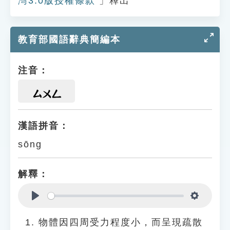
灣3.0版授權條款
」釋出
教育部國語辭典簡編本
注音：
ㄙㄨㄥ
漢語拼音：
sōng
解釋：
Play
Settings
物體因四周受力程度小，而呈現疏散