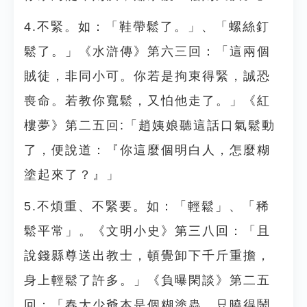
4.不緊。如：「鞋帶鬆了。」、「螺絲釘
鬆了。」《水滸傳》第六三回：「這兩個
賊徒，非同小可。你若是拘束得緊，誠恐
喪命。若教你寬鬆，又怕他走了。」《紅
樓夢》第二五回:「趙姨娘聽這話口氣鬆動
了，便說道：『你這麼個明白人，怎麼糊
塗起來了？』」
5.不煩重、不緊要。如：「輕鬆」、「稀
鬆平常」。《文明小史》第三八回：「且
說錢縣尊送出教士，頓覺卸下千斤重擔，
身上輕鬆了許多。」《負曝閑談》第二五
回：「春大少爺本是個糊塗蟲，只曉得鬧