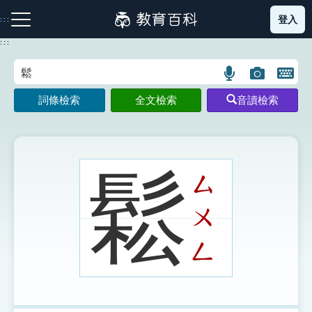
跳
登入
:::
到
主
:::
要
內
語
圖
開
容
注音索引圖示
筆畫索引圖示
部首索引表圖示
言
片
啟
詞條檢索
全文檢索
音讀檢索
搜
搜
鍵
尋
尋
盤
圖
圖
圖
示
示
示
鬆
ㄙ
ㄨ
網站導覽
ㄥ
生字詞彙表
成語故事