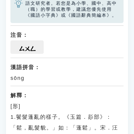
語文研究者。若您是為小學、國中、高中
（職）的學習或教學，建議您優先使用
《國語小字典》或《國語辭典簡編本》。
注音：
ㄙㄨㄥ
漢語拼音：
sōng
解釋：
[形]
1.鬢髮蓬亂的樣子。《玉篇．髟部》：
「鬆，亂髮貌。」如：「蓬鬆」。宋．汪