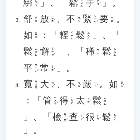
綁
」、「
鬆
手
」。
ㄙㄨㄥ
ㄅㄤˇ
ㄕㄡˇ
舒
放
、
不
緊
要
。
ㄐㄧㄣˇ
ㄈㄤˋ
ㄅㄨˋ
ㄧㄠˋ
ㄕㄨ
如
：「
輕
鬆
」、「
ㄑㄧㄥ
ㄙㄨㄥ
ㄖㄨˊ
鬆
懈
」、「
稀
鬆
ㄒㄧㄝˋ
ㄙㄨㄥ
ㄙㄨㄥ
ㄒㄧ
平
常
」。
ㄆㄧㄥˊ
ㄔㄤˊ
寬
大
、
不
嚴
。
如
ㄎㄨㄢ
ㄉㄚˋ
ㄅㄨˋ
ㄧㄢˊ
ㄖㄨˊ
：「
管
得
太
鬆
ㄍㄨㄢˇ
ㄙㄨㄥ
˙ㄉㄜ
ㄊㄞˋ
」、「
檢
查
很
鬆
ㄐㄧㄢˇ
ㄙㄨㄥ
ㄔㄚˊ
ㄏㄣˇ
」。