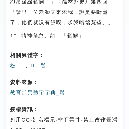
繩帛緩緩鬆開。」《儒林外史》第四回：
「請出一位老師夫來求我，說是要斷盡
了，他們就沒有飯喫，求我略鬆寬些。」
10. 精神懈怠。如：「鬆懈」。
相關異體字：
松
、
𩮀
、
𨱛
、
䯳
資料來源：
教育部異體字字典_鬆
授權資訊：
創用CC-姓名標示-非商業性-禁止改作臺灣