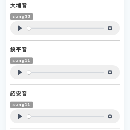
大埔音
sung33
Play
Settings
饒平音
sung11
Play
Settings
詔安音
sung11
Play
Settings