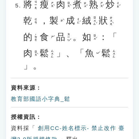
將
瘦
肉
煮
熟
炒
ㄐㄧㄤ
ㄕㄡˋ
ㄖㄡˋ
ㄓㄨˇ
ㄕㄡˊ
ㄔㄠˇ
乾
，
製
成
絨
狀
ㄖㄨㄥˊ
ㄓㄨㄤˋ
ㄔㄥˊ
ㄍㄢ
ㄓˋ
的
食
品
。
如
：「
ㄆㄧㄣˇ
˙ㄉㄜ
ㄖㄨˊ
ㄕˊ
肉
鬆
」、「
魚
鬆
ㄙㄨㄥ
ㄙㄨㄥ
ㄖㄡˋ
ㄩˊ
」。
資料來源：
教育部國語小字典_鬆
授權資訊：
資料採「
創用CC-姓名標示- 禁止改作 臺