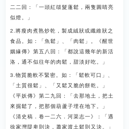
二二回：「一頭紅燄髮蓬鬆，兩隻圓睛亮
似燈。」
2.將瘦肉煮熟炒乾，製成絨狀或纖維狀之
食品。如：「魚鬆」、「肉鬆」。《醒世
姻緣傳》第五八回：「都說這幾年的新活
洛，通不似往年的肉鬆，甜淡好吃。」
3.物質脆軟不緊密。如：「鬆軟可口」、
「土質很鬆」、「又鬆又脆的餅乾。」
《平妖傳》第二九回：「去那地土，把土
來掘鬆了，把那個葫蘆子埋在地下。」
《清史稿．卷一二六．河渠志一》：「遇
徐家灣隄卑則決，蕭家渡土鬆則又決。」