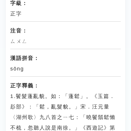
字級：
正字
注音：
ㄙㄨㄥ
漢語拼音：
sōng
正字釋義：
1.鬢髮蓬亂貌。如：「蓬鬆」。《玉篇．
髟部》：「鬆，亂髮貌。」宋．汪元量
〈湖州歌〉九八首之ㄧ七：「曉鬢鬅鬆懶
不梳，忽聽人說是南徐。」《西遊記》第