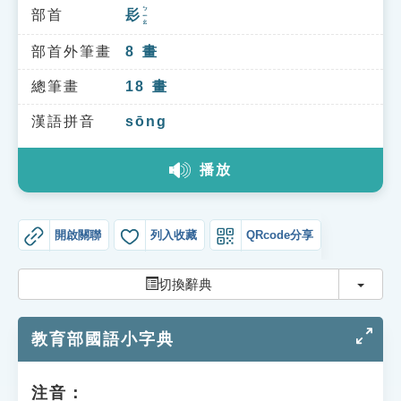
索引選單
ㄅㄧㄠ
部首
髟
知識索引
部首外筆畫
8
畫
單字索引
總筆畫
18
畫
生命大百科索引
漢語拼音
sōng
遊戲專區
播放
教學應用
開啟關聯
列入收藏
QRcode分享
貓頭鷹博士
切換
切換辭典
教育部國語小字典
注音：