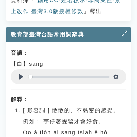
資料採「
創用CC-姓名標示-非商業性-禁
止改作 臺灣3.0版授權條款
」釋出
教育部臺灣台語常用詞辭典
音讀：
【白】sang
Play
Settings
解釋：
[
形容詞
]
散散的、不黏密的感覺。
例如：
芋仔著愛鬆才會好食。
Ōo-á tio̍h-ài sang tsiah ē hó-