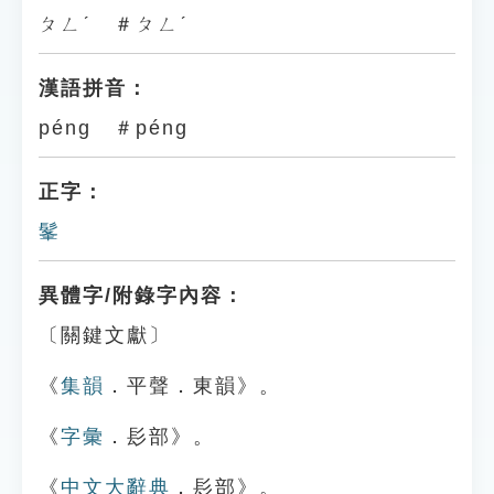
ㄆㄥˊ ＃ㄆㄥˊ
漢語拼音：
péng ＃péng
正字：
髼
異體字/附錄字內容：
〔關鍵文獻〕
《
集韻
．平聲．東韻》。
《
字彙
．髟部》。
《
中文大辭典
．髟部》。