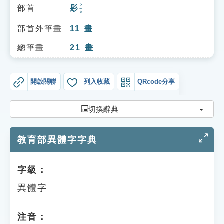
索引選單
ㄅㄧㄠ
部首
髟
知識索引
部首外筆畫
11
畫
單字索引
總筆畫
21
畫
生命大百科索引
開啟關聯
列入收藏
QRcode分享
遊戲專區
切換
切換辭典
教學應用
教育部異體字字典
貓頭鷹博士
字級：
異體字
注音：