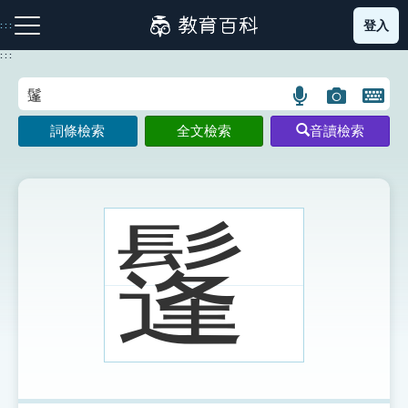
跳
登入
:::
到
主
:::
要
內
語
圖
開
容
注音索引圖示
筆畫索引圖示
部首索引表圖示
言
片
啟
詞條檢索
全文檢索
音讀檢索
搜
搜
鍵
尋
尋
盤
圖
圖
圖
示
示
示
鬔
網站導覽
生字詞彙表
成語故事