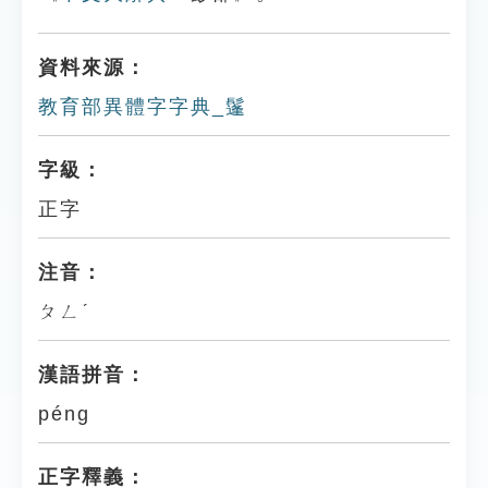
資料來源：
教育部異體字字典_鬔
字級：
正字
注音：
ㄆㄥˊ
漢語拼音：
péng
正字釋義：