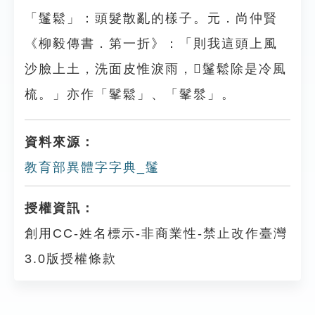
「鬔鬆」：頭髮散亂的樣子。元．尚仲賢
《柳毅傳書．第一折》：「則我這頭上風
沙臉上土，洗面皮惟淚雨，󶳾鬔鬆除是冷風
梳。」亦作「髼鬆」、「髼䯳」。
資料來源：
教育部異體字字典_鬔
授權資訊：
創用CC-姓名標示-非商業性-禁止改作臺灣
3.0版授權條款