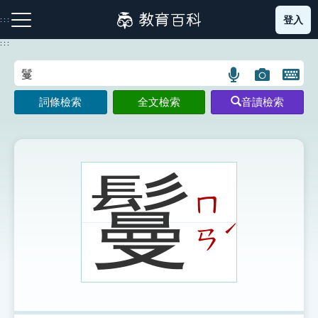
跳
登入
:::
到
主
:::
要
內
語
圖
開
容
注音索引圖示
筆畫索引圖示
部首索引表圖示
言
片
啟
詞條檢索
全文檢索
音讀檢索
搜
搜
鍵
尋
尋
盤
圖
圖
圖
示
示
示
鬘
ㄇ
網站導覽
ˊ
ㄢ
生字詞彙表
成語故事