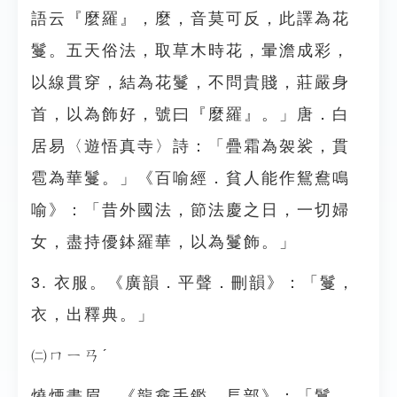
語云『麼羅』，麼，音莫可反，此譯為花
鬘。五天俗法，取草木時花，暈澹成彩，
以線貫穿，結為花鬘，不問貴賤，莊嚴身
首，以為飾好，號曰『麼羅』。」唐．白
居易〈遊悟真寺〉詩：「疊霜為袈裟，貫
雹為華鬘。」《百喻經．貧人能作鴛鴦鳴
喻》：「昔外國法，節法慶之日，一切婦
女，盡持優鉢羅華，以為鬘飾。」
3. 衣服。《廣韻．平聲．刪韻》：「鬘，
衣，出釋典。」
㈡ㄇㄧㄢˊ
燒煙畫眉。《龍龕手鑑．镸部》：「鬘，