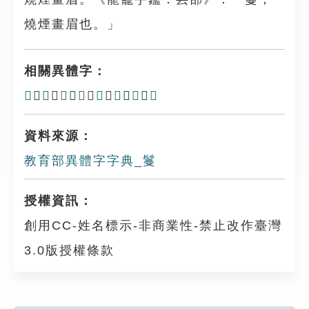
燒煙畫眉也。」
相關異體字：
𨲛
、
𨲾
、
𩦧
、
䯶
、
𩭈
、
𩮉
、
䰋
、
𩮺
資料來源：
教育部異體字字典_鬘
授權資訊：
創用CC-姓名標示-非商業性-禁止改作臺灣
3.0版授權條款