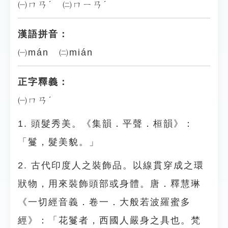
㈠ㄇㄢˊ ㈡ㄇㄧㄢˊ
漢語拼音：
㈠mán ㈡mián
正字釋義：
㈠ㄇㄢˊ
1. 頭髮秀美。《集韻．平聲．桓韻》：
「鬘，髮美貌。」
2. 古代印度人之裝飾品。以線貫穿成之環
狀物，用來裝飾頭部或身體。唐．釋慧琳
《一切經音義．卷一．大般若波羅蜜多
經》：「花鬘者，西國人嚴身之具也。梵