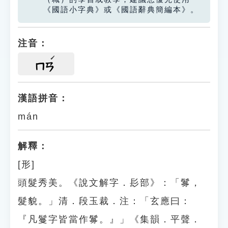
《國語小字典》或《國語辭典簡編本》。
注音：
ㄇㄢ
漢語拼音：
mán
解釋：
[形]
頭髮秀美。《說文解字．髟部》：「䰓，
髮貌。」清．段玉裁．注：「玄應曰：
『凡鬘字皆當作䰓。』」《集韻．平聲．