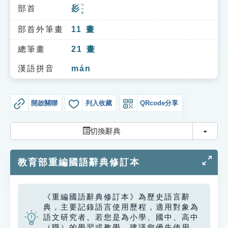
索引選單
ㄅㄧㄠ
部首
髟
知識索引
部首外筆畫
11
畫
單字索引
總筆畫
21
畫
生命大百科索引
漢語拼音
mán
遊戲專區
開啟關聯
列入收藏
QRcode分享
教學應用
切換
切換辭典
貓頭鷹博士
教育部重編國語辭典修訂本
《重編國語辭典修訂本》為歷史語言辭
典，主要記錄語言使用歷程，適用對象為
語文研究者。若您是為小學、國中、高中
（職）的學習或教學，建議您優先使用