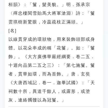
桓韻》：「鬘，髮美貌。」明．孫承宗
〈殫忠樓閱雪貽馬大將軍滄淵〉詩：「鬘
雲琪樹新驚眼，冷蕊疏枝正滿頭。」
[名]
以線貫穿成的環狀物，用來裝飾頭部或身
體。以花朵串成的稱「花鬘」。如：「鬘
飾」。《大方廣佛華嚴經綱要．卷二五．
十迴向品第二五之三》：「第七施鬘。鬘
者，貫華如環，而為首飾。」唐．玄奘
《大唐西域記．卷一．迦畢試國》：「天
祠數十所，異道千餘人，或露形，或塗
灰，連絡髑髏以為冠鬘。」