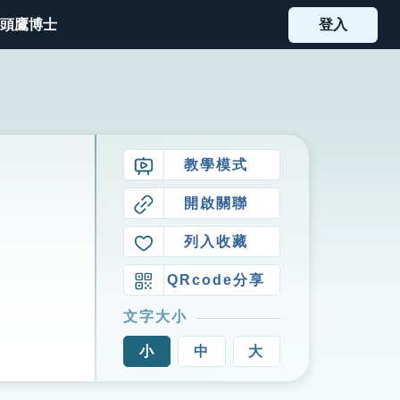
頭鷹博士
登入
教學模式
開啟關聯
列入收藏
QRcode分享
文字大小
小
中
大