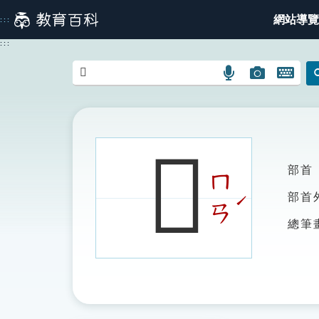
跳
網站導覽
:::
到
主
:::
要
內
語
圖
開
容
言
片
啟
搜
搜
鍵
尋
尋
盤
圖
圖
圖
𩦧
示
示
示
部首
ㄇ
ˊ
部首
ㄢ
總筆