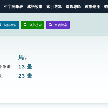
生字詞彙表
成語故事
索引選單
遊戲專區
教學應用
貓
詞條檢索
全文檢索
音讀檢索
馬
ㄇㄚˇ
13
畫
外筆畫
23
畫
畫