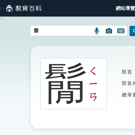
跳
網站導覽
:::
到
主
:::
要
內
語
圖
開
容
言
片
啟
搜
搜
鍵
尋
尋
盤
圖
圖
圖
鬜
示
示
示
ㄑ
部首
ㄧ
部首
ㄢ
總筆