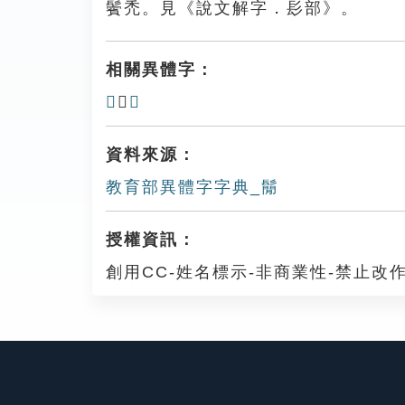
鬢禿。見《說文解字．髟部》。
相關異體字：
𩭠
、
𩮁
資料來源：
教育部異體字字典_鬜
授權資訊：
創用CC-姓名標示-非商業性-禁止改作