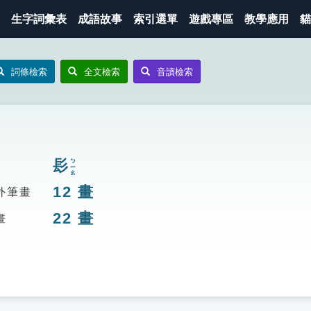
生字詞彙表
成語故事
索引選單
遊戲專區
教學應用
貓
詞條檢索
全文檢索
音讀檢索
髟
ㄅㄧㄠ
12
畫
外筆畫
22
畫
畫