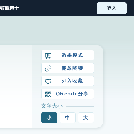
頭鷹博士
登入
教學模式
開啟關聯
列入收藏
QRcode分享
文字大小
小
中
大