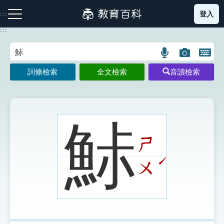
跳
登入
:::
到
主
:::
要
內
語
圖
開
容
注音索引圖示
筆畫索引圖示
部首索引表圖示
言
片
啟
詞條檢索
全文檢索
音讀檢索
搜
搜
鍵
尋
尋
盤
圖
圖
圖
示
示
示
鮛
ㄕ
網站導覽
ˊ
ㄨ
生字詞彙表
成語故事