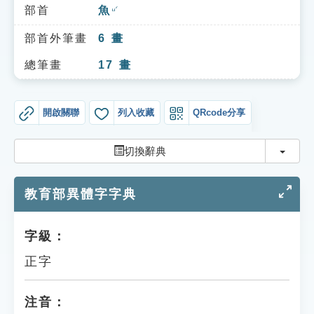
索引選單
部首
魚
ㄩˊ
知識索引
部首外筆畫
6
畫
單字索引
總筆畫
17
畫
生命大百科索引
開啟關聯
列入收藏
QRcode分享
遊戲專區
切換
切換辭典
教學應用
教育部異體字字典
貓頭鷹博士
字級：
正字
注音：