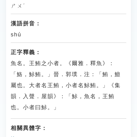
ㄕㄨˊ
漢語拼音：
shú
正字釋義：
魚名。王鮪之小者。《爾雅．釋魚》：
「鮥，鮛鮪。」晉．郭璞．注：「鮪，鱣
屬也。大者名王鮪，小者名鮛鮪。」《集
韻．入聲．屋韻》：「鮛，魚名，王鮪
也。小者曰鮛。」
相關異體字：