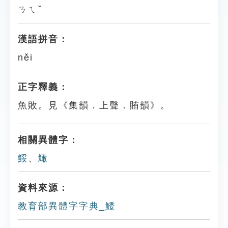
ㄋㄟˇ
漢語拼音：
něi
正字釋義：
魚敗。見《集韻．上聲．賄韻》。
相關異體字：
鮾
、
䲎
資料來源：
教育部異體字字典_鯘