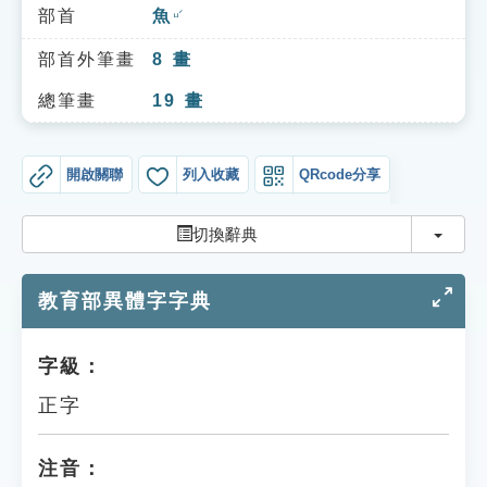
索引選單
部首
魚
ㄩˊ
知識索引
部首外筆畫
8
畫
單字索引
總筆畫
19
畫
生命大百科索引
開啟關聯
列入收藏
QRcode分享
遊戲專區
切換
切換辭典
教學應用
教育部異體字字典
貓頭鷹博士
字級：
正字
注音：