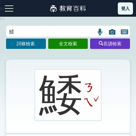
跳
登入
:::
到
主
:::
要
內
語
圖
開
容
注音索引圖示
筆畫索引圖示
部首索引表圖示
言
片
啟
詞條檢索
全文檢索
音讀檢索
搜
搜
鍵
尋
尋
盤
圖
圖
圖
示
示
示
鯘
ㄋ
網站導覽
ˇ
ㄟ
生字詞彙表
成語故事