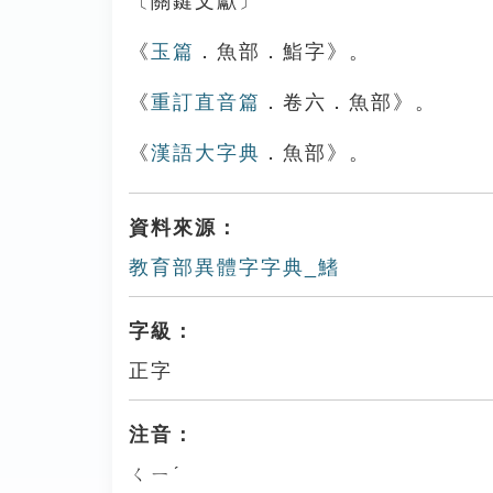
〔關鍵文獻〕
《
玉篇
．魚部．鮨字》。
《
重訂直音篇
．卷六．魚部》。
《
漢語大字典
．魚部》。
資料來源：
教育部異體字字典_鰭
字級：
正字
注音：
ㄑㄧˊ