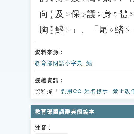
向
及
保
護
身
體
ㄒㄧㄤˋ
ㄐㄧˊ
ㄅㄠˇ
ㄏㄨˋ
ㄊㄧˇ
ㄕㄣ
胸
鰭
」、「
尾
鰭
ㄒㄩㄥ
ㄑㄧˊ
ㄨㄟˇ
ㄑㄧˊ
資料來源：
教育部國語小字典_鰭
授權資訊：
資料採「
創用CC-姓名標示- 禁止改
教育部國語辭典簡編本
注音：