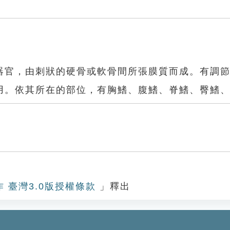
器官，由刺狀的硬骨或軟骨間所張膜質而成。有調
用。依其所在的部位，有胸鰭、腹鰭、脊鰭、臀鰭
作 臺灣3.0版授權條款
」釋出