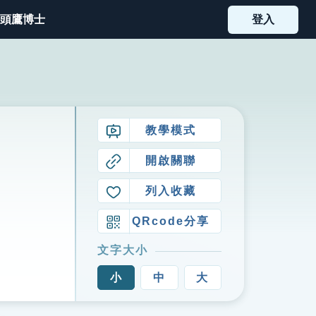
頭鷹博士
登入
教學模式
開啟關聯
列入收藏
QRcode分享
文字大小
小
中
大