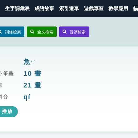
生字詞彙表
成語故事
索引選單
遊戲專區
教學應用
貓
詞條檢索
全文檢索
音讀檢索
魚
ㄩˊ
10
畫
外筆畫
21
畫
畫
qí
拼音
播放