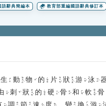
國語辭典簡編本
教育部重編國語辭典修訂本
生
動
物
的
片
狀
游
泳
ㄉㄨㄥˋ
ㄆㄧㄢˋ
ㄓㄨㄤˋ
˙ㄉㄜ
ㄧㄡˊ
ㄩㄥˇ
ㄕㄥ
ㄨˋ
由
刺
狀
的
硬
骨
和
軟
骨
ㄓㄨㄤˋ
ㄖㄨㄢˇ
˙ㄉㄜ
ㄧㄡˊ
ㄧㄥˋ
ㄍㄨˇ
ㄏㄢˋ
ㄘˋ
有
調
節
速
度
、
變
換
游
ㄊㄧㄠˊ
ㄐㄧㄝˊ
ㄅㄧㄢˋ
ㄏㄨㄢˋ
ㄧㄡˇ
ㄙㄨˋ
ㄉㄨˋ
ㄧㄡˊ