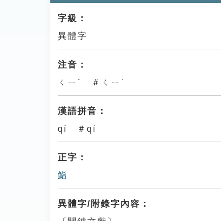
字級：
異體字
注音：
ㄑㄧˊ ＃ㄑㄧˊ
漢語拼音：
qí ＃qí
正字：
鮨
異體字/附錄字內容：