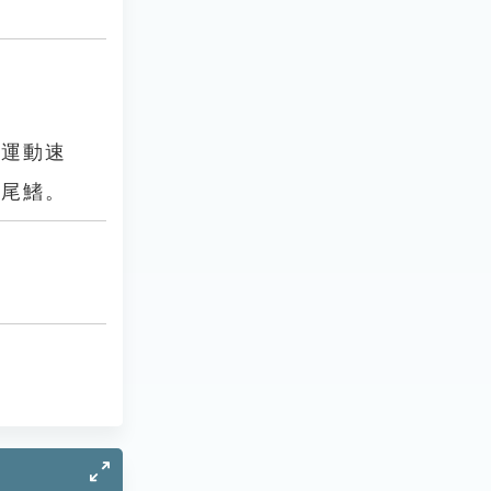
節運動速
、尾鰭。