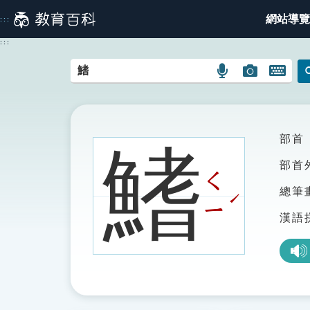
跳
網站導覽
:::
到
主
:::
要
內
語
圖
開
容
言
片
啟
搜
搜
鍵
尋
尋
盤
圖
圖
圖
部首
鰭
示
示
示
部首
ㄑ
總筆
ˊ
ㄧ
漢語