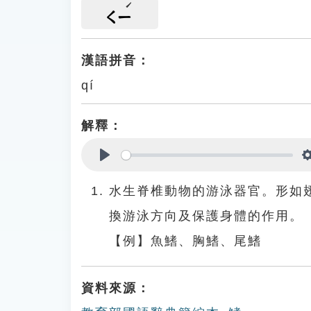
ㄑㄧ
漢語拼音：
qí
解釋：
Play
水生脊椎動物的游泳器官。形如
換游泳方向及保護身體的作用。
【例】魚鰭、胸鰭、尾鰭
資料來源：