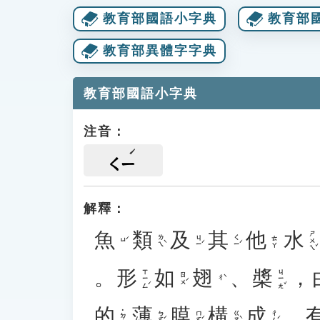
教育部國語小字典
教育部
教育部異體字字典
教育部國語小字典
注音：
ㄑㄧ
解釋：
魚
類
及
其
他
水
ㄕㄨㄟˇ
ㄌㄟˋ
ㄐㄧˊ
ㄑㄧˊ
ㄊㄚ
ㄩˊ
。
形
如
翅
、
槳
，
ㄒㄧㄥˊ
ㄐㄧㄤˇ
ㄖㄨˊ
ㄔˋ
的
薄
膜
構
成
。
˙ㄉㄜ
ㄅㄛˊ
ㄇㄛˊ
ㄍㄡˋ
ㄔㄥˊ