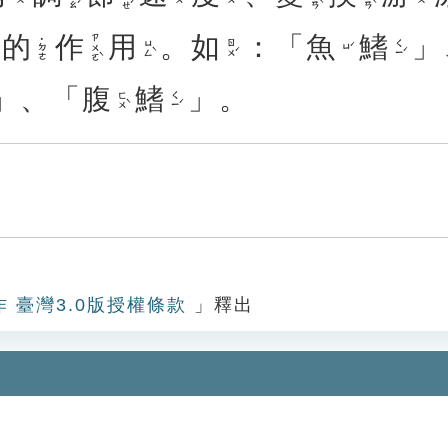
的
作
用
。
如
：「
魚
鰭
」
ㄗㄨㄛˋ
˙ㄉㄜ
ㄩㄥˋ
ㄖㄨˊ
ㄑㄧˊ
ㄩˊ
」、「
腹
鰭
」。
ㄈㄨˋ
ㄑㄧˊ
作 臺灣3.0版授權條款
」釋出