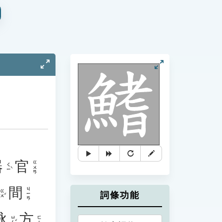
器
官
ㄍㄨㄢ
ㄑㄧˋ
間
ㄐㄧㄢ
ㄍㄨˇ
詞條功能
泳
方
ㄩㄥˇ
ㄈㄤ