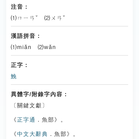
注音：
⑴ㄇㄧㄢˇ ⑵ㄨㄢˇ
漢語拼音：
⑴miǎn ⑵wǎn
正字：
鮸
異體字/附錄字內容：
〔關鍵文獻〕
《
正字通
．魚部》。
《
中文大辭典
．魚部》。