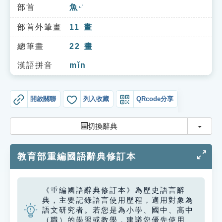
索引選單
部首
魚
ㄩˊ
知識索引
部首外筆畫
11
畫
單字索引
總筆畫
22
畫
生命大百科索引
漢語拼音
mǐn
遊戲專區
開啟關聯
列入收藏
QRcode分享
教學應用
切換
切換辭典
貓頭鷹博士
教育部重編國語辭典修訂本
《重編國語辭典修訂本》為歷史語言辭
典，主要記錄語言使用歷程，適用對象為
語文研究者。若您是為小學、國中、高中
（職）的學習或教學，建議您優先使用