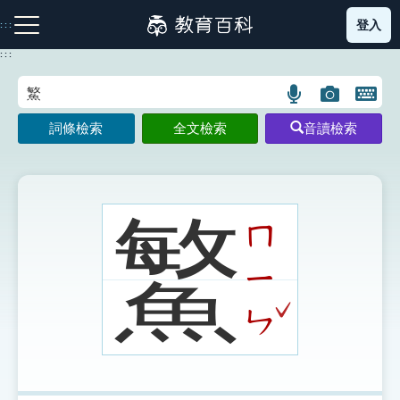
跳
登入
:::
到
主
:::
要
內
語
圖
開
容
注音索引圖示
筆畫索引圖示
部首索引表圖示
言
片
啟
詞條檢索
全文檢索
音讀檢索
搜
搜
鍵
尋
尋
盤
圖
圖
圖
示
示
示
鰵
ㄇ
ㄧ
網站導覽
ˇ
ㄣ
生字詞彙表
成語故事