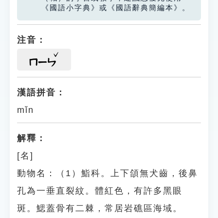
《國語小字典》或《國語辭典簡編本》。
注音：
ㄇㄧㄣ
漢語拼音：
mǐn
解釋：
[名]
動物名：（1）鮨科。上下頜無犬齒，後鼻
孔為一垂直裂紋。體紅色，有許多黑眼
斑。鰓蓋骨有二棘，常居岩礁區海域。