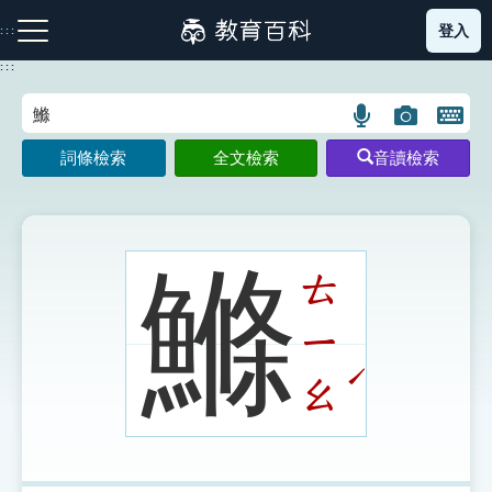
跳
登入
:::
到
主
:::
要
內
語
圖
開
容
注音索引圖示
筆畫索引圖示
部首索引表圖示
言
片
啟
詞條檢索
全文檢索
音讀檢索
搜
搜
鍵
尋
尋
盤
圖
圖
圖
示
示
示
鰷
ㄊ
ㄧ
網站導覽
ˊ
ㄠ
生字詞彙表
成語故事