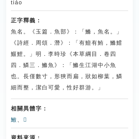
tiáo
正字釋義：
魚名。《玉篇．魚部》：「鰷，魚名。」
《詩經．周頌．潛》：「有鱣有鮪，鰷鱨
鰋鯉。」明．李時珍《本草綱目．卷四
四．鱗三．鰷魚》：「鰷生江湖中小魚
也。長僅數寸，形狹而扁，狀如柳葉，鱗
細而整，潔白可愛，性好群游。」
相關異體字：
䱔
、
𩵌
資料來源：