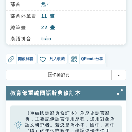
索引選單
部首
魚
ㄩˊ
知識索引
部首外筆畫
11
畫
單字索引
總筆畫
22
畫
生命大百科索引
漢語拼音
tiáo
遊戲專區
開啟關聯
列入收藏
QRcode分享
教學應用
切換
切換辭典
貓頭鷹博士
教育部重編國語辭典修訂本
《重編國語辭典修訂本》為歷史語言辭
典，主要記錄語言使用歷程，適用對象為
語文研究者。若您是為小學、國中、高中
（職）的學習或教學，建議您優先使用