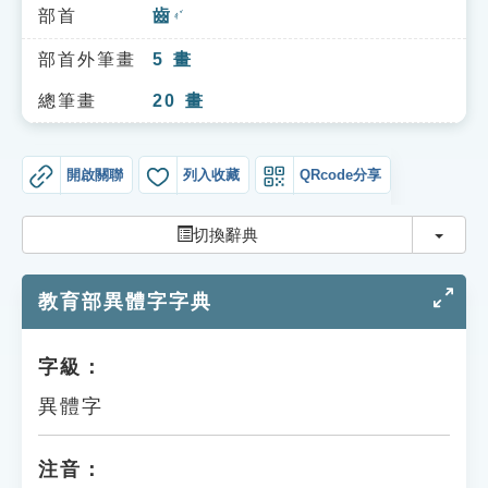
索引選單
部首
齒
ㄔˇ
知識索引
部首外筆畫
5
畫
單字索引
總筆畫
20
畫
生命大百科索引
開啟關聯
列入收藏
QRcode分享
遊戲專區
切換
切換辭典
教學應用
教育部異體字字典
貓頭鷹博士
字級：
異體字
注音：