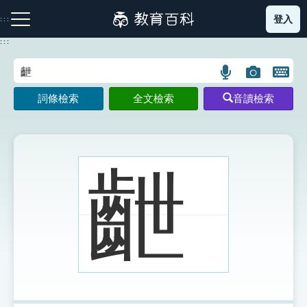
跳
登入
:::
到
主
:::
要
內
語
圖
開
容
注音索引圖示
筆畫索引圖示
部首索引表圖示
言
片
啟
詞條檢索
全文檢索
音讀檢索
搜
搜
鍵
尋
尋
盤
圖
圖
圖
示
示
示
齛
網站導覽
生字詞彙表
成語故事