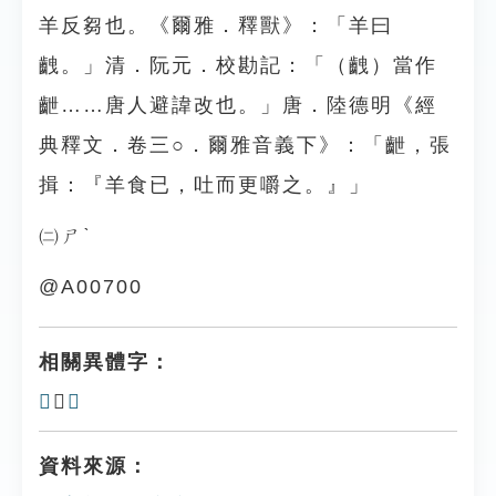
羊反芻也。《爾雅．釋獸》：「羊曰
齥。」清．阮元．校勘記：「（齥）當作
齛……唐人避諱改也。」唐．陸德明《經
典釋文．卷三○．爾雅音義下》：「齛，張
揖：『羊食已，吐而更嚼之。』」
㈡ㄕˋ
@A00700
相關異體字：
𪙚
、
齥
資料來源：