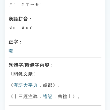
ㄕˋ ＃ㄒㄧㄝˋ
漢語拼音：
shì ＃xiè
正字：
噬
異體字/附錄字內容：
〔關鍵文獻〕
《
漢語大字典
．齒部》。
《十三經注疏．
禮記
．曲禮上》。