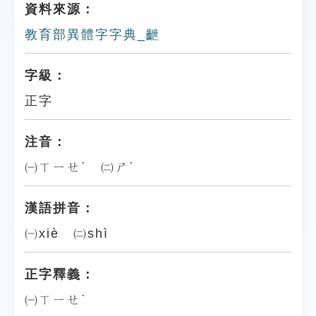
資料來源：
教育部異體字字典_齛
字級：
正字
注音：
㈠ㄒㄧㄝˋ ㈡ㄕˋ
漢語拼音：
㈠xiè ㈡shì
正字釋義：
㈠ㄒㄧㄝˋ