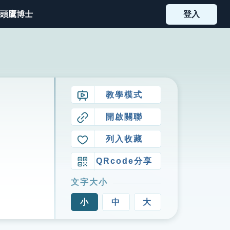
頭鷹博士
登入
教學模式
開啟關聯
列入收藏
QRcode分享
文字大小
小
中
大