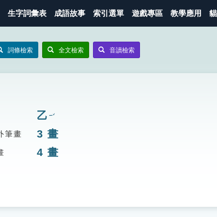
生字詞彙表
成語故事
索引選單
遊戲專區
教學應用
貓
詞條檢索
全文檢索
音讀檢索
乙
ㄧˇ
3
畫
外筆畫
4
畫
畫