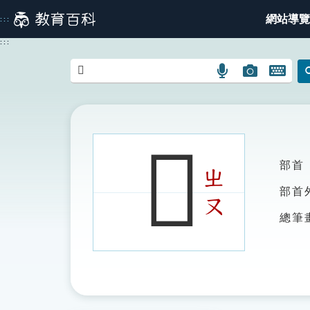
跳
網站導覽
:::
到
主
:::
要
內
語
圖
開
容
言
片
啟
搜
搜
鍵
尋
尋
盤
圖
圖
圖
𠃕
示
示
示
部首
ㄓ
部首
ㄡ
總筆