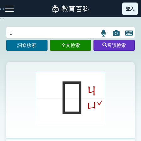
跳
登入
:::
到
主
:::
要
內
語
圖
開
容
注音索引圖示
筆畫索引圖示
部首索引表圖示
言
片
啟
詞條檢索
全文檢索
音讀檢索
搜
搜
鍵
尋
尋
盤
圖
圖
圖
示
示
示
𠃥
ㄐ
網站導覽
ˇ
ㄩ
生字詞彙表
成語故事