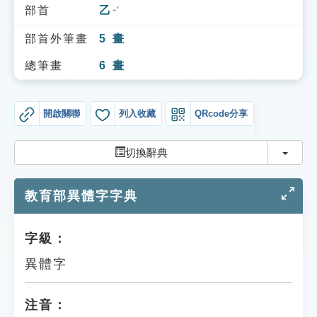
索引選單
部首
乙
ㄧˇ
知識索引
部首外筆畫
5
畫
單字索引
總筆畫
6
畫
生命大百科索引
開啟關聯
列入收藏
QRcode分享
遊戲專區
切換
切換辭典
教學應用
教育部異體字字典
貓頭鷹博士
字級：
異體字
注音：