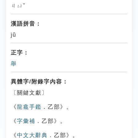
ㄐㄩˇ
漢語拼音：
jǔ
正字：
舉
異體字/附錄字內容：
〔關鍵文獻〕
《
龍龕手鑑
．乙部》。
《
字彙補
．乙部》。
《
中文大辭典
．乙部》。