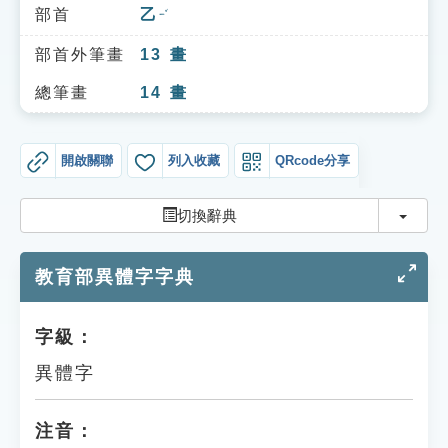
索引選單
部首
乙
ㄧˇ
知識索引
部首外筆畫
13
畫
單字索引
總筆畫
14
畫
生命大百科索引
開啟關聯
列入收藏
QRcode分享
遊戲專區
切換
切換辭典
教學應用
教育部異體字字典
貓頭鷹博士
字級：
異體字
注音：