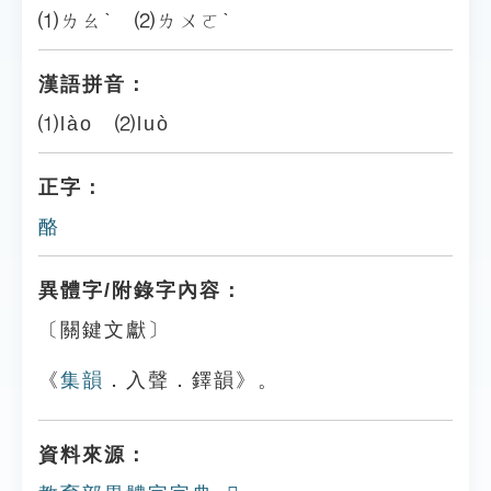
⑴ㄌㄠˋ ⑵ㄌㄨㄛˋ
漢語拼音：
⑴lào ⑵luò
正字：
酪
異體字/附錄字內容：
〔關鍵文獻〕
《
集韻
．入聲．鐸韻》。
資料來源：