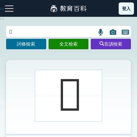
跳
登入
:::
到
主
:::
要
內
語
圖
開
容
注音索引圖示
筆畫索引圖示
部首索引表圖示
言
片
啟
詞條檢索
全文檢索
音讀檢索
搜
搜
鍵
尋
尋
盤
圖
圖
圖
示
示
示
𠄇
網站導覽
生字詞彙表
成語故事