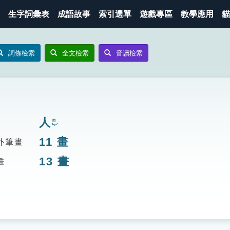
生字詞彙表
成語故事
索引選單
遊戲專區
教學應用
貓
詞條檢索
全文檢索
音讀檢索
人
ㄖㄣˊ
11
畫
外筆畫
13
畫
畫