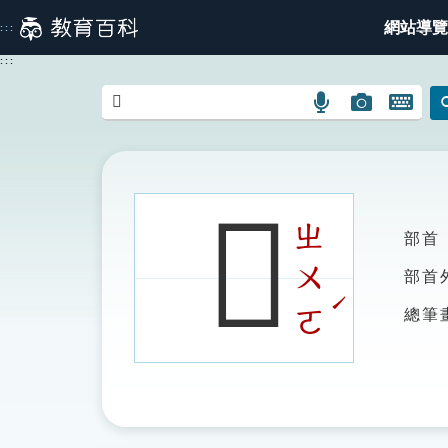
跳
網站導覽
:::
到
主
:::
要
內
語
圖
開
容
言
片
啟
搜
搜
鍵
尋
尋
盤
圖
圖
圖
𠍬
示
示
示
ㄓ
部首
ㄨ
部首
ˊ
ㄛ
總筆