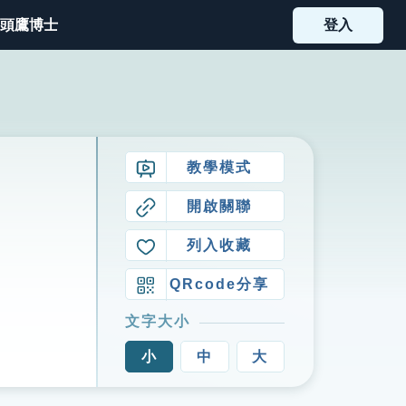
頭鷹博士
登入
教學模式
開啟關聯
列入收藏
QRcode分享
文字大小
小
中
大