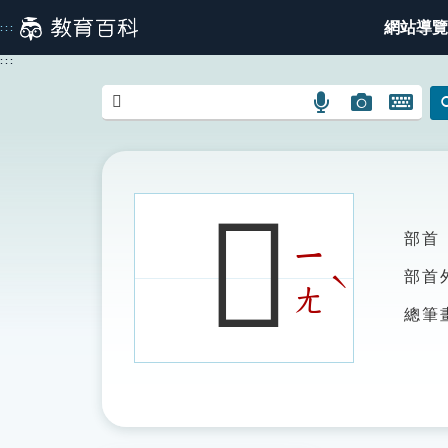
跳
網站導覽
:::
到
主
:::
要
內
語
圖
開
容
言
片
啟
搜
搜
鍵
尋
尋
盤
圖
圖
圖
𠍵
示
示
示
部首
ㄧ
ˋ
部首
ㄤ
總筆