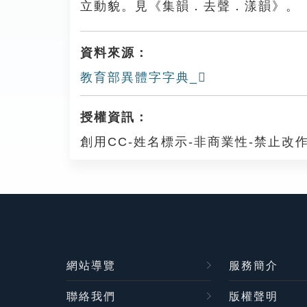
立動貌。見《集韻．去聲．漾韻》。
資料來源：
教育部異體字字典_𠍵
授權資訊：
創用CC-姓名標示-非商業性-禁止改作
網站導覽
服務簡介
聯絡我們
版權聲明