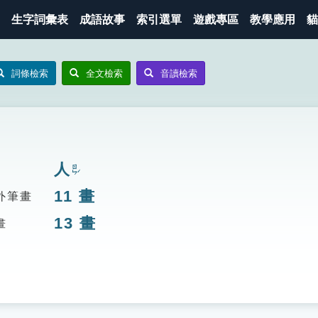
生字詞彙表
成語故事
索引選單
遊戲專區
教學應用
貓
詞條檢索
全文檢索
音讀檢索
人
ㄖㄣˊ
11
畫
外筆畫
13
畫
畫