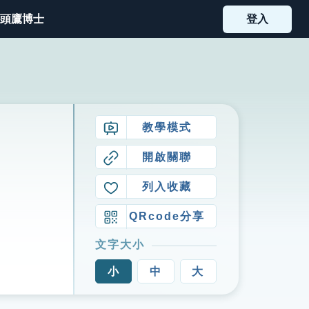
頭鷹博士
登入
教學模式
開啟關聯
列入收藏
QRcode分享
文字大小
小
中
大