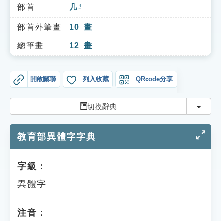
索引選單
部首
几
ㄐㄧ
知識索引
部首外筆畫
10
畫
單字索引
總筆畫
12
畫
生命大百科索引
開啟關聯
列入收藏
QRcode分享
遊戲專區
切換
切換辭典
教學應用
教育部異體字字典
貓頭鷹博士
字級：
異體字
注音：