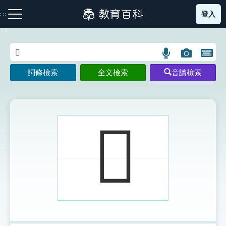
跳
登入
:::
到
主
:::
要
內
語
圖
開
容
注音索引圖示
筆畫索引圖示
部首索引表圖示
言
片
啟
詞條檢索
全文檢索
音讀檢索
搜
搜
鍵
尋
尋
盤
圖
圖
圖
示
示
示
𠙟
網站導覽
生字詞彙表
成語故事