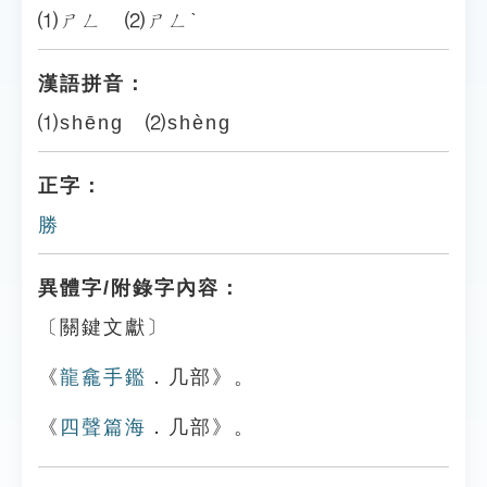
⑴ㄕㄥ ⑵ㄕㄥˋ
漢語拼音：
⑴shēng ⑵shèng
正字：
勝
異體字/附錄字內容：
〔關鍵文獻〕
《
龍龕手鑑
．几部》。
《
四聲篇海
．几部》。