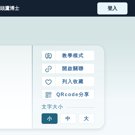
頭鷹博士
登入
教學模式
開啟關聯
列入收藏
QRcode分享
文字大小
小
中
大