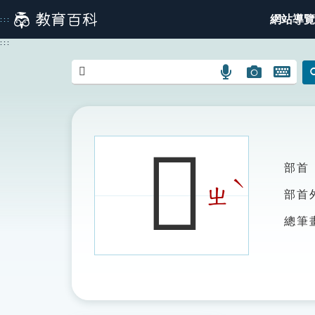
跳
網站導覽
:::
到
主
:::
要
內
語
圖
開
容
言
片
啟
搜
搜
鍵
尋
尋
盤
圖
圖
圖
𠛯
示
示
示
部首
ˋ
ㄓ
部首
總筆