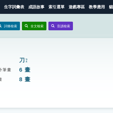
生字詞彙表
成語故事
索引選單
遊戲專區
教學應用
貓
詞條檢索
全文檢索
音讀檢索
刀
ㄉㄠ
6
畫
外筆畫
8
畫
畫