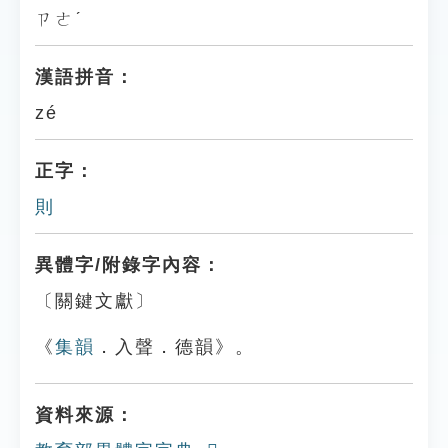
ㄗㄜˊ
漢語拼音：
zé
正字：
則
異體字/附錄字內容：
〔關鍵文獻〕
《
集韻
．入聲．德韻》。
資料來源：