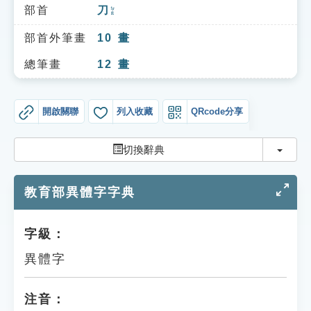
索引選單
部首
刀
ㄉㄠ
知識索引
部首外筆畫
10
畫
單字索引
總筆畫
12
畫
生命大百科索引
開啟關聯
列入收藏
QRcode分享
遊戲專區
切換
切換辭典
教學應用
教育部異體字字典
貓頭鷹博士
字級：
異體字
注音：