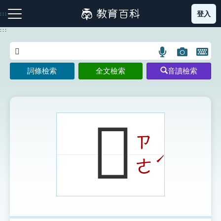
跳
登入
:::
到
主
:::
要
內
語
圖
開
容
注音索引圖示
筆畫索引圖示
部首索引表圖示
言
片
啟
詞條檢索
全文檢索
音讀檢索
搜
搜
鍵
尋
尋
盤
圖
圖
圖
示
示
示
𠞋
ㄗ
網站導覽
ˊ
ㄜ
生字詞彙表
成語故事