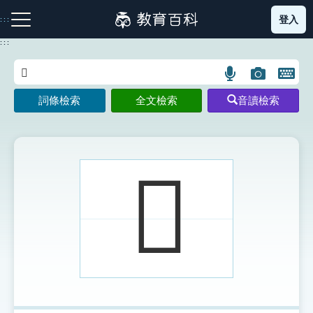
跳
登入
:::
到
主
:::
要
內
語
圖
開
容
注音索引圖示
筆畫索引圖示
部首索引表圖示
言
片
啟
詞條檢索
全文檢索
音讀檢索
搜
搜
鍵
尋
尋
盤
圖
圖
圖
示
示
示
𠧔
網站導覽
生字詞彙表
成語故事