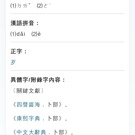
⑴ㄉㄞˇ ⑵ㄜˋ
漢語拼音：
⑴dǎi ⑵è
正字：
歹
異體字/附錄字內容：
〔關鍵文獻〕
《
四聲篇海
．卜部》。
《
康熙字典
．卜部》。
《
中文大辭典
．卜部》。