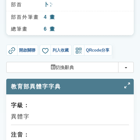
索引選單
部首
卜
ㄅㄨˇ
知識索引
部首外筆畫
4
畫
單字索引
總筆畫
6
畫
生命大百科索引
開啟關聯
列入收藏
QRcode分享
遊戲專區
切換
切換辭典
教學應用
教育部異體字字典
貓頭鷹博士
字級：
異體字
注音：