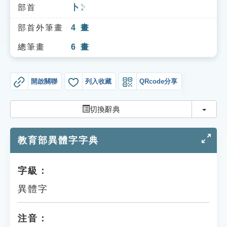
索引選單
部首
卜
ㄅㄨˇ
知識索引
部首外筆畫
4
畫
單字索引
總筆畫
6
畫
生命大百科索引
開啟關聯
列入收藏
QRcode分享
遊戲專區
切換
切換辭典
教學應用
教育部異體字字典
貓頭鷹博士
字級：
異體字
注音：