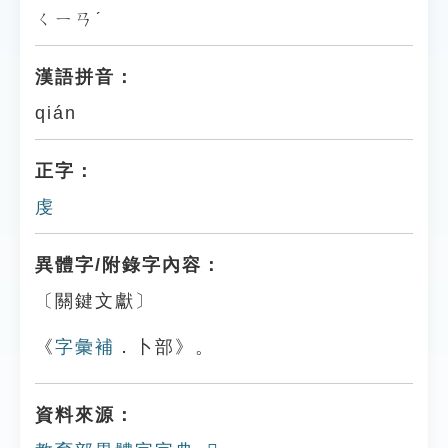
ㄑㄧㄢˊ
漢語拼音：
qián
正字：
虔
異體字/附錄字內容：
〔關鍵文獻〕
《
字彙補
．卜部》。
資料來源：