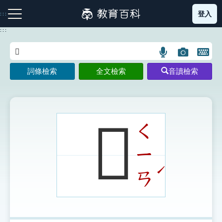
跳
登入
:::
到
主
:::
要
內
語
圖
開
容
注音索引圖示
筆畫索引圖示
部首索引表圖示
言
片
啟
詞條檢索
全文檢索
音讀檢索
搜
搜
鍵
尋
尋
盤
圖
圖
圖
示
示
示
𠧘
ㄑ
ㄧ
網站導覽
ˊ
ㄢ
生字詞彙表
成語故事