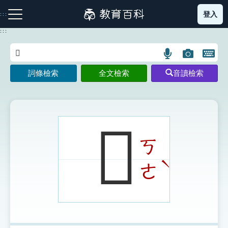
跳
登入
:::
到
主
:::
要
內
語
圖
開
容
注音索引圖示
筆畫索引圖示
部首索引表圖示
言
片
啟
詞條檢索
全文檢索
音讀檢索
搜
搜
鍵
尋
尋
盤
圖
圖
圖
示
示
示
𠧶
ㄎ
網站導覽
ˋ
ㄜ
生字詞彙表
成語故事