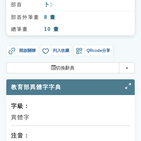
索引選單
部首
卜
ㄅㄨˇ
知識索引
部首外筆畫
8
畫
單字索引
總筆畫
10
畫
生命大百科索引
開啟關聯
列入收藏
QRcode分享
遊戲專區
切換
切換辭典
教學應用
教育部異體字字典
貓頭鷹博士
字級：
異體字
注音：