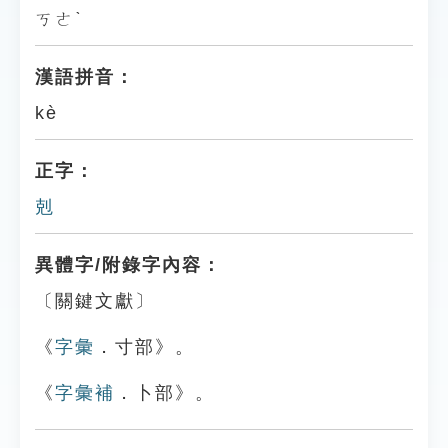
ㄎㄜˋ
漢語拼音：
kè
正字：
剋
異體字/附錄字內容：
〔關鍵文獻〕
《
字彙
．寸部》。
《
字彙補
．卜部》。