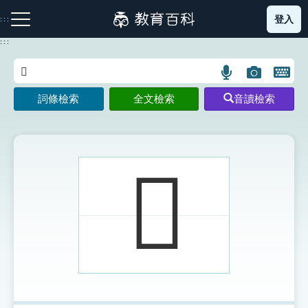
跳
登入
:::
到
主
:::
要
內
語
圖
開
容
注音索引圖示
筆畫索引圖示
部首索引表圖示
言
片
啟
詞條檢索
全文檢索
音讀檢索
搜
搜
鍵
尋
尋
盤
圖
圖
圖
示
示
示
𠨟
網站導覽
生字詞彙表
成語故事