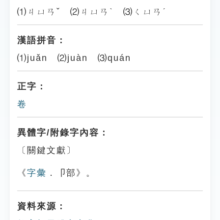
⑴ㄐㄩㄢˇ ⑵ㄐㄩㄢˋ ⑶ㄑㄩㄢˊ
漢語拼音：
⑴juǎn ⑵juàn ⑶quán
正字：
卷
異體字/附錄字內容：
〔關鍵文獻〕
《
字彙
．卩部》。
資料來源：