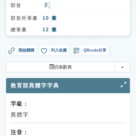
索引選單
ㄐㄧㄝˊ
部首
卩
知識索引
部首外筆畫
10
畫
單字索引
總筆畫
12
畫
生命大百科索引
開啟關聯
列入收藏
QRcode分享
遊戲專區
切換
切換辭典
教學應用
教育部異體字字典
貓頭鷹博士
字級：
異體字
注音：