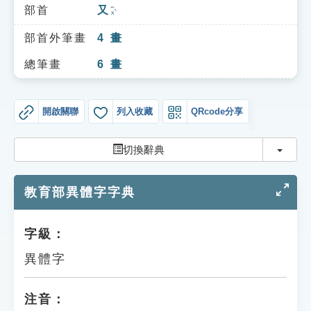
索引選單
部首
又
ㄧㄡˋ
知識索引
部首外筆畫
4
畫
單字索引
總筆畫
6
畫
生命大百科索引
開啟關聯
列入收藏
QRcode分享
遊戲專區
切換
切換辭典
教學應用
教育部異體字字典
貓頭鷹博士
字級：
異體字
注音：