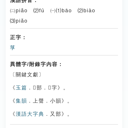
漢語拼音：
㈡piǎo ⑵fú ㈠⑴bāo ⑵biào
⑶piǎo
正字：
莩
異體字/附錄字內容：
〔關鍵文獻〕
《
玉篇
．𠬪部．𠬪字》。
《
集韻
．上聲．小韻》。
《
漢語大字典
．又部》。