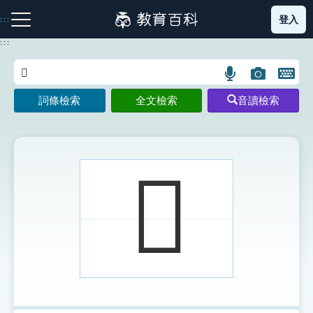
跳
登入
:::
到
主
:::
要
內
語
圖
開
容
注音索引圖示
筆畫索引圖示
部首索引表圖示
言
片
啟
詞條檢索
全文檢索
音讀檢索
搜
搜
鍵
尋
尋
盤
圖
圖
圖
示
示
示
𠬪
網站導覽
生字詞彙表
成語故事