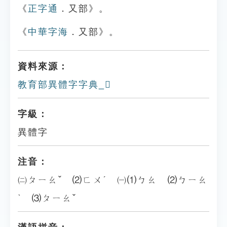
《
正字通
．又部》。
《
中華字海
．又部》。
資料來源：
教育部異體字字典_𠬪
字級：
異體字
注音：
㈡ㄆㄧㄠˇ ⑵ㄈㄨˊ ㈠⑴ㄅㄠ ⑵ㄅㄧㄠ
ˋ ⑶ㄆㄧㄠˇ