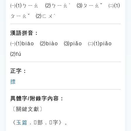
㈠⑴ㄅㄧㄠ ⑵ㄅㄧㄠˋ ⑶ㄆㄧㄠˇ ㈡⑴
ㄆㄧㄠˇ ⑵ㄈㄨˊ
漢語拼音：
㈠⑴biāo ⑵biào ⑶piǎo ㈡⑴piǎo
⑵fú
正字：
摽
異體字/附錄字內容：
〔關鍵文獻〕
《
玉篇
．𠬪部．𠬪字》。