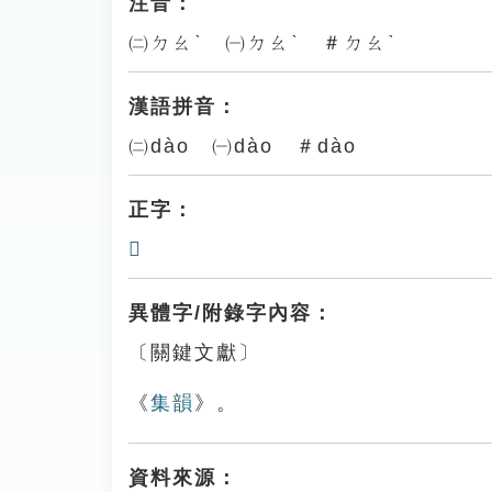
注音：
㈡ㄉㄠˋ ㈠ㄉㄠˋ ＃ㄉㄠˋ
漢語拼音：
㈡dào ㈠dào ＃dào
正字：
𦒺
異體字/附錄字內容：
〔關鍵文獻〕
《
集韻
》。
資料來源：