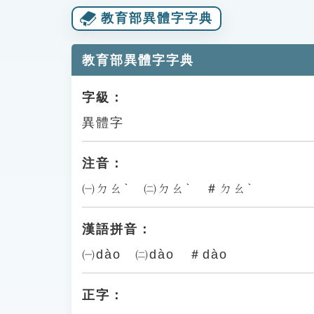
教育部異體字字典
教育部異體字字典
字級：
異體字
注音：
㈠ㄉㄠˋ ㈡ㄉㄠˋ ＃ㄉㄠˋ
漢語拼音：
㈠dào ㈡dào ＃dào
正字：