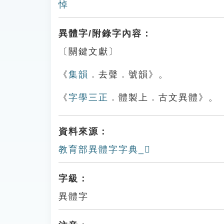
悼
異體字/附錄字內容：
〔關鍵文獻〕
《
集韻
．去聲．號韻》。
《
字學三正
．體製上．古文異體》。
資料來源：
教育部異體字字典_𡄒
字級：
異體字