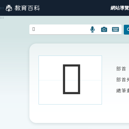
跳
網站導覽
:::
到
主
:::
要
內
語
圖
開
容
言
片
啟
搜
搜
鍵
尋
尋
盤
圖
圖
圖
𡄒
示
示
示
部首
部首
總筆