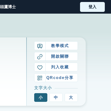
頭鷹博士
登入
教學模式
開啟關聯
列入收藏
QRcode分享
文字大小
小
中
大