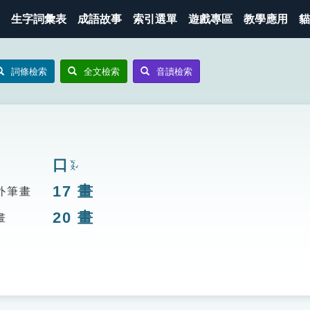
生字詞彙表
成語故事
索引選單
遊戲專區
教學應用
貓
詞條檢索
全文檢索
音讀檢索
口
ㄎㄡˇ
17
畫
外筆畫
20
畫
畫