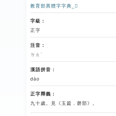
教育部異體字字典_𡄒
字級：
正字
注音：
ㄉㄠˋ
漢語拼音：
dào
正字釋義：
九十歲。見《玉篇．磬部》。