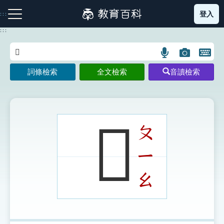
跳
登入
:::
到
主
:::
要
內
語
圖
開
容
注音索引圖示
筆畫索引圖示
部首索引表圖示
言
片
啟
詞條檢索
全文檢索
音讀檢索
搜
搜
鍵
尋
尋
盤
圖
圖
圖
示
示
示
𡄺
ㄆ
ㄧ
網站導覽
ㄠ
生字詞彙表
成語故事