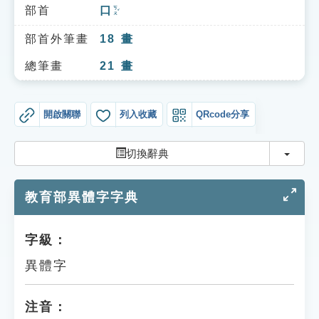
索引選單
部首
口
ㄎㄡˇ
知識索引
部首外筆畫
18
畫
單字索引
總筆畫
21
畫
生命大百科索引
開啟關聯
列入收藏
QRcode分享
遊戲專區
切換
切換辭典
教學應用
教育部異體字字典
貓頭鷹博士
字級：
異體字
注音：