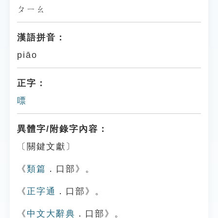
ㄆㄧㄠ
漢語拼音：
piāo
正字：
嘌
異體字/附錄字內容：
〔關鍵文獻〕
《
類篇
．口部》。
《
正字通
．口部》。
《
中文大辭典
．口部》。