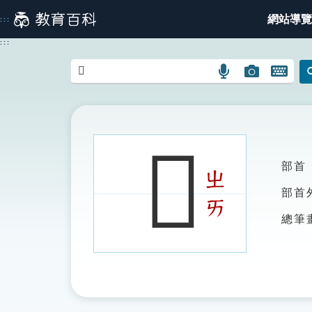
跳
網站導覽
:::
到
主
:::
要
內
語
圖
開
容
言
片
啟
搜
搜
鍵
尋
尋
盤
圖
圖
圖
𡅁
示
示
示
部首
ㄓ
部首
ㄞ
總筆