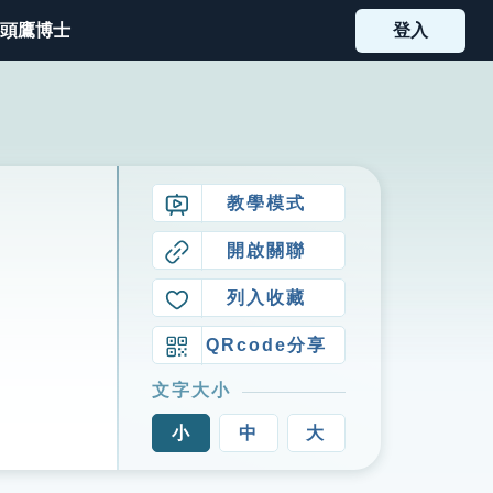
頭鷹博士
登入
教學模式
開啟關聯
列入收藏
QRcode分享
文字大小
小
中
大