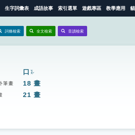
生字詞彙表
成語故事
索引選單
遊戲專區
教學應用
貓
詞條檢索
全文檢索
音讀檢索
口
ㄎㄡˇ
18
畫
外筆畫
21
畫
畫