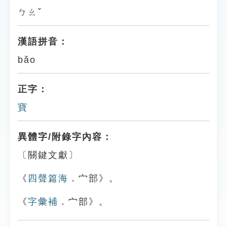
ㄅㄠˇ
漢語拼音：
bǎo
正字：
寶
異體字/附錄字內容：
〔關鍵文獻〕
《
四聲篇海
．宀部》。
《
字彙補
．宀部》。