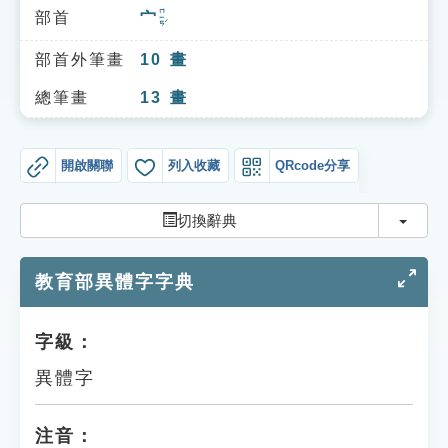
索引選單
ㄇㄧㄢˊ
部首
宀
知識索引
部首外筆畫
10
畫
單字索引
總筆畫
13
畫
生命大百科索引
開啟關聯
列入收藏
QRcode分享
遊戲專區
切換
切換辭典
教學應用
教育部異體字字典
貓頭鷹博士
字級：
異體字
注音：