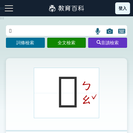
跳
登入
:::
到
主
:::
要
內
語
圖
開
容
注音索引圖示
筆畫索引圖示
部首索引表圖示
言
片
啟
詞條檢索
全文檢索
音讀檢索
搜
搜
鍵
尋
尋
盤
圖
圖
圖
示
示
示
𡩧
ㄅ
網站導覽
ˇ
ㄠ
生字詞彙表
成語故事