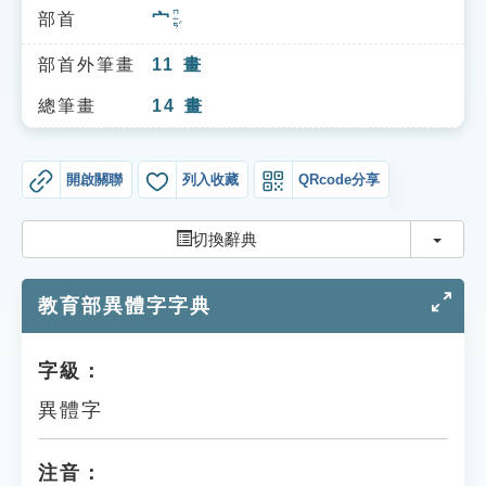
索引選單
ㄇㄧㄢˊ
部首
宀
知識索引
部首外筆畫
11
畫
單字索引
總筆畫
14
畫
生命大百科索引
開啟關聯
列入收藏
QRcode分享
遊戲專區
切換
切換辭典
教學應用
教育部異體字字典
貓頭鷹博士
字級：
異體字
注音：