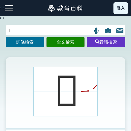
跳
登入
:::
到
主
:::
要
內
語
圖
開
容
注音索引圖示
筆畫索引圖示
部首索引表圖示
言
片
啟
詞條檢索
全文檢索
音讀檢索
搜
搜
鍵
尋
尋
盤
圖
圖
圖
示
示
示
𡪀
ˊ
ㄧ
網站導覽
生字詞彙表
成語故事