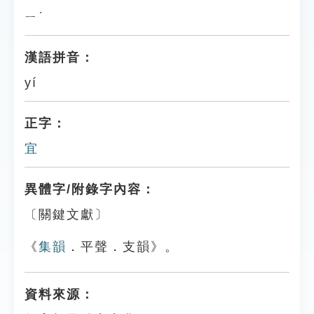
ㄧˊ
漢語拼音：
yí
正字：
宜
異體字/附錄字內容：
〔關鍵文獻〕
《
集韻
．平聲．支韻》。
資料來源：