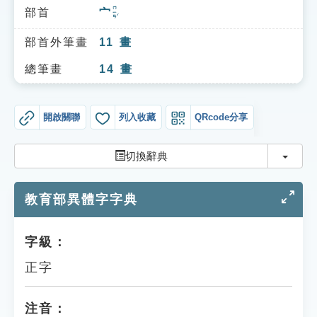
索引選單
ㄇㄧㄢˊ
部首
宀
知識索引
部首外筆畫
11
畫
單字索引
總筆畫
14
畫
生命大百科索引
開啟關聯
列入收藏
QRcode分享
遊戲專區
切換
切換辭典
教學應用
教育部異體字字典
貓頭鷹博士
字級：
正字
注音：