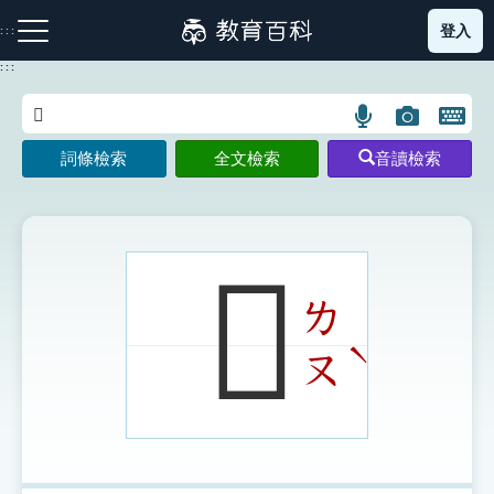
跳
登入
:::
到
主
:::
要
內
語
圖
開
容
注音索引圖示
筆畫索引圖示
部首索引表圖示
言
片
啟
詞條檢索
全文檢索
音讀檢索
搜
搜
鍵
尋
尋
盤
圖
圖
圖
示
示
示
𡪅
ㄌ
網站導覽
ˋ
ㄡ
生字詞彙表
成語故事