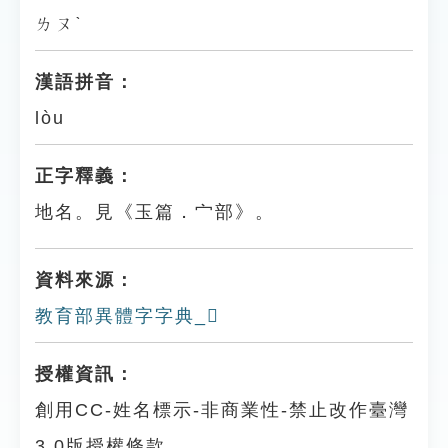
ㄌㄡˋ
漢語拼音：
lòu
正字釋義：
地名。見《玉篇．宀部》。
資料來源：
教育部異體字字典_𡪅
授權資訊：
創用CC-姓名標示-非商業性-禁止改作臺灣
3.0版授權條款