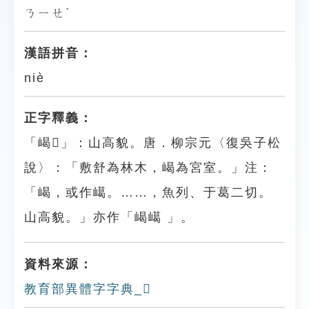
ㄋㄧㄝˋ
漢語拼音：
niè
正字釋義：
「嵑𡿗」：山高貌。唐．柳宗元〈復吳子松
說〉：「敷舒為林木，嵑為宮室。」注：
「嵑，或作嶱。……，魚列、于葛二切。
山高貌。」亦作「嵑嶱 」。
資料來源：
教育部異體字字典_𡿗