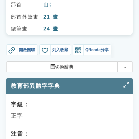
索引選單
部首
山
ㄕㄢ
知識索引
部首外筆畫
21
畫
單字索引
總筆畫
24
畫
生命大百科索引
開啟關聯
列入收藏
QRcode分享
遊戲專區
切換
切換辭典
教學應用
教育部異體字字典
貓頭鷹博士
字級：
正字
注音：