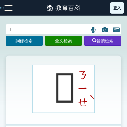
跳
登入
:::
到
主
:::
要
內
語
圖
開
容
注音索引圖示
筆畫索引圖示
部首索引表圖示
言
片
啟
詞條檢索
全文檢索
音讀檢索
搜
搜
鍵
尋
尋
盤
圖
圖
圖
示
示
示
𡿗
ㄋ
ㄧ
網站導覽
ˋ
ㄝ
生字詞彙表
成語故事