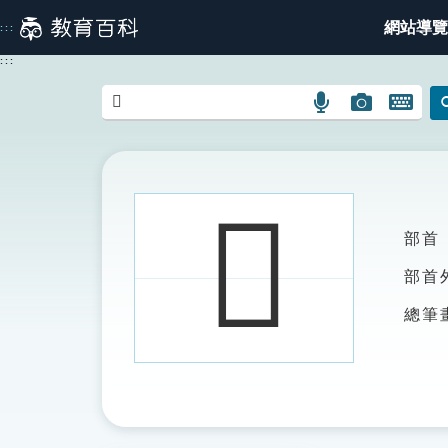
跳
網站導覽
:::
到
主
:::
要
內
語
圖
開
容
言
片
啟
搜
搜
鍵
尋
尋
盤
圖
圖
圖
𢃵
示
示
示
部首
部首
總筆