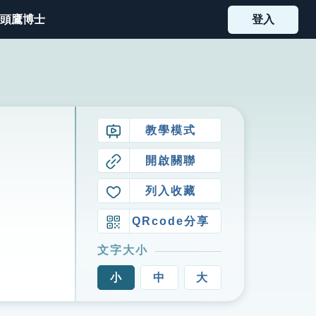
頭鷹博士
登入
教學模式
開啟關聯
列入收藏
QRcode分享
文字大小
小
中
大