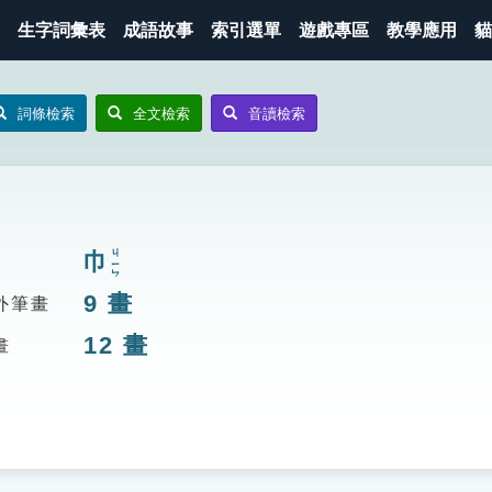
生字詞彙表
成語故事
索引選單
遊戲專區
教學應用
貓
詞條檢索
全文檢索
音讀檢索
巾
ㄐㄧㄣ
9
畫
外筆畫
12
畫
畫