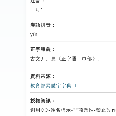
注音：
ㄧㄣˇ
漢語拼音：
yǐn
正字釋義：
古文尹。見《正字通．巾部》。
資料來源：
教育部異體字字典_𢃵
授權資訊：
創用CC-姓名標示-非商業性-禁止改作