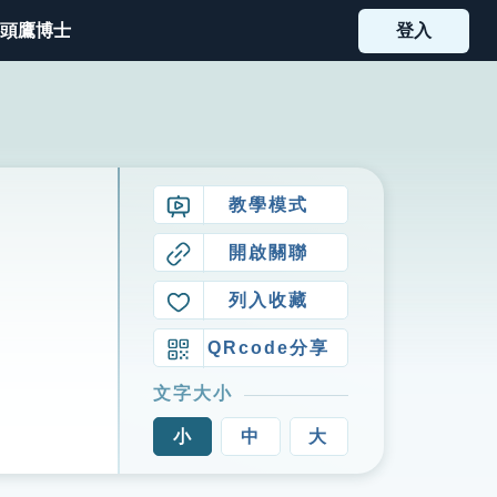
頭鷹博士
登入
教學模式
開啟關聯
列入收藏
QRcode分享
文字大小
小
中
大