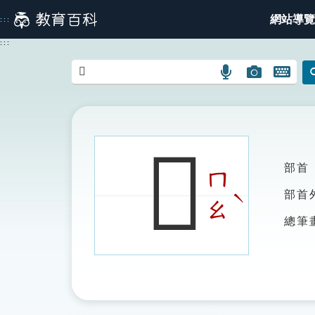
跳
網站導覽
:::
到
主
:::
要
內
語
圖
開
容
言
片
啟
搜
搜
鍵
尋
尋
盤
圖
圖
圖
𢅉
示
示
示
部首
ㄇ
ˋ
部首
ㄠ
總筆