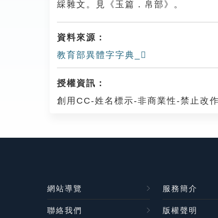
綵雜文。見《玉篇．帛部》。
資料來源：
教育部異體字字典_𢅉
授權資訊：
創用CC-姓名標示-非商業性-禁止改作
網站導覽
服務簡介
聯絡我們
版權聲明