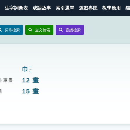
生字詞彙表
成語故事
索引選單
遊戲專區
教學應用
貓
詞條檢索
全文檢索
音讀檢索
巾
ㄐㄧㄣ
12
畫
外筆畫
15
畫
畫