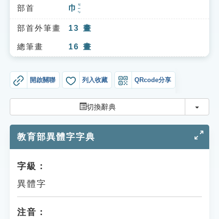
索引選單
ㄐㄧㄣ
部首
巾
知識索引
部首外筆畫
13
畫
單字索引
總筆畫
16
畫
生命大百科索引
開啟關聯
列入收藏
QRcode分享
遊戲專區
切換
切換辭典
教學應用
教育部異體字字典
貓頭鷹博士
字級：
異體字
注音：