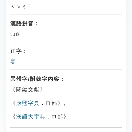
ㄊㄨㄛˊ
漢語拼音：
tuó
正字：
橐
異體字/附錄字內容：
〔關鍵文獻〕
《
康熙字典
．巾部》。
《
漢語大字典
．巾部》。