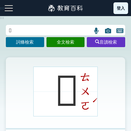
跳
登入
:::
到
主
:::
要
內
語
圖
開
容
注音索引圖示
筆畫索引圖示
部首索引表圖示
言
片
啟
詞條檢索
全文檢索
音讀檢索
搜
搜
鍵
尋
尋
盤
圖
圖
圖
示
示
示
𢅍
ㄊ
ㄨ
網站導覽
ˊ
ㄛ
生字詞彙表
成語故事