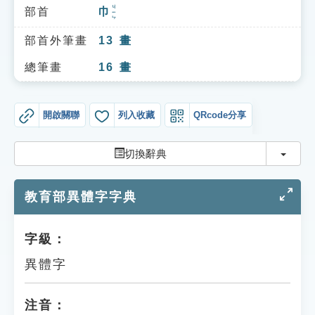
索引選單
ㄐㄧㄣ
部首
巾
知識索引
部首外筆畫
13
畫
單字索引
總筆畫
16
畫
生命大百科索引
開啟關聯
列入收藏
QRcode分享
遊戲專區
切換
切換辭典
教學應用
教育部異體字字典
貓頭鷹博士
字級：
異體字
注音：