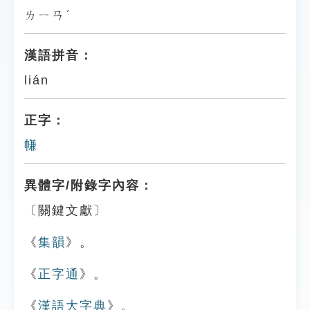
ㄌㄧㄢˊ
漢語拼音：
lián
正字：
㡘
異體字/附錄字內容：
〔關鍵文獻〕
《
集韻
》。
《
正字通
》。
《
漢語大字典
》。