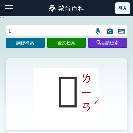
跳
登入
:::
到
主
:::
要
內
語
圖
開
容
注音索引圖示
筆畫索引圖示
部首索引表圖示
言
片
啟
詞條檢索
全文檢索
音讀檢索
搜
搜
鍵
尋
尋
盤
圖
圖
圖
示
示
示
𢅏
ㄌ
ㄧ
網站導覽
ˊ
ㄢ
生字詞彙表
成語故事