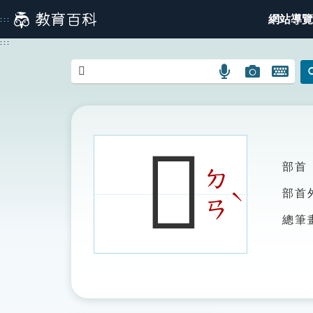
跳
網站導覽
:::
到
主
:::
要
內
語
圖
開
容
言
片
啟
搜
搜
鍵
尋
尋
盤
圖
圖
圖
𢅒
示
示
示
部首
ㄉ
ˋ
部首
ㄢ
總筆