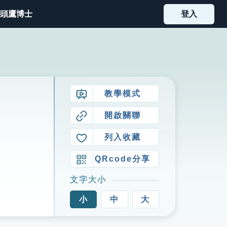
頭鷹博士
登入
教學模式
開啟關聯
列入收藏
QRcode分享
文字大小
小
中
大