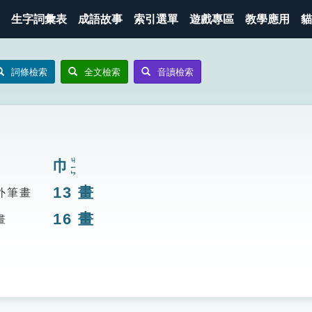
生字詞彙表
成語故事
索引選單
遊戲專區
教學應用
貓
詞條檢索
全文檢索
音讀檢索
巾
ㄐㄧㄣ
13
畫
外筆畫
16
畫
畫