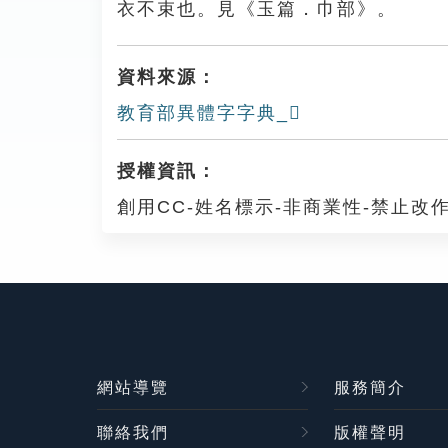
衣不束也。見《玉篇．巾部》。
資料來源：
教育部異體字字典_𢅒
授權資訊：
創用CC-姓名標示-非商業性-禁止改作
網站導覽
服務簡介
聯絡我們
版權聲明