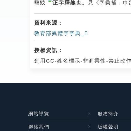
鹽豉
也。見《字彙補．巾
資料來源：
教育部異體字字典_𢅗
授權資訊：
創用CC-姓名標示-非商業性-禁止改作
網站導覽
服務簡介
聯絡我們
版權聲明