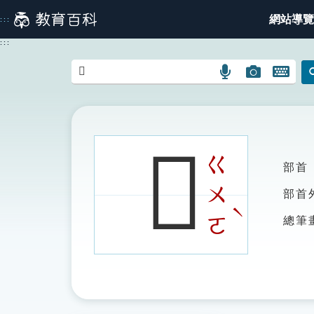
跳
網站導覽
:::
到
主
:::
要
內
語
圖
開
容
言
片
啟
搜
搜
鍵
尋
尋
盤
圖
圖
圖
𢅗
示
示
示
ㄍ
部首
ㄨ
部首
ˋ
ㄛ
總筆