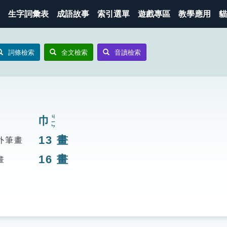
生字詞彙表
成語故事
索引選單
遊戲專區
教學應用
貓
詞條檢索
全文檢索
音讀檢索
巾
ㄐㄧㄣ
13
畫
外筆畫
16
畫
畫