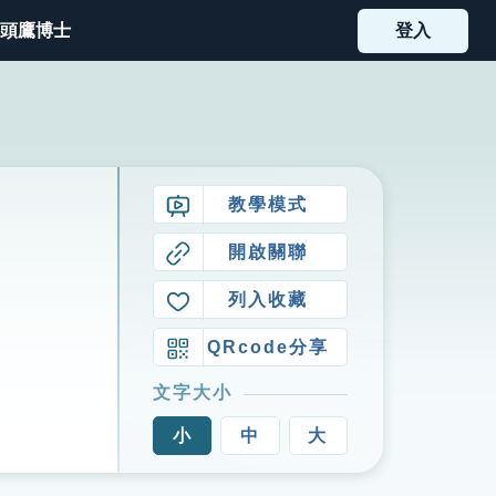
頭鷹博士
登入
教學模式
開啟關聯
列入收藏
QRcode分享
文字大小
小
中
大