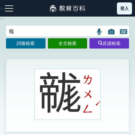
跳
登入
:::
到
主
:::
要
內
語
圖
開
容
注音索引圖示
筆畫索引圖示
部首索引表圖示
言
片
啟
詞條檢索
全文檢索
音讀檢索
搜
搜
鍵
尋
尋
盤
圖
圖
圖
示
示
示
𢅛
ㄌ
ㄨ
網站導覽
ˊ
ㄥ
生字詞彙表
成語故事