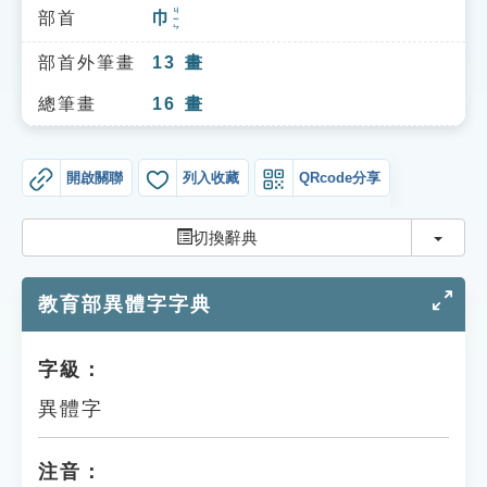
索引選單
ㄐㄧㄣ
部首
巾
知識索引
部首外筆畫
13
畫
單字索引
總筆畫
16
畫
生命大百科索引
開啟關聯
列入收藏
QRcode分享
遊戲專區
切換
切換辭典
教學應用
教育部異體字字典
貓頭鷹博士
字級：
異體字
注音：