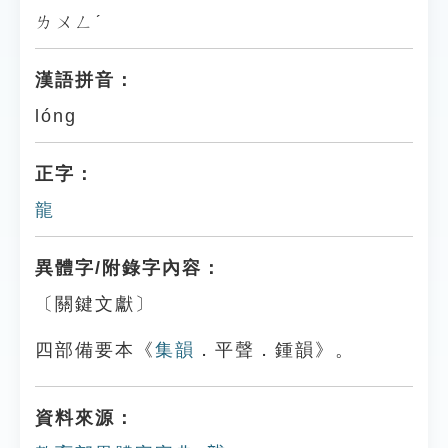
ㄌㄨㄥˊ
漢語拼音：
lóng
正字：
龍
異體字/附錄字內容：
〔關鍵文獻〕
四部備要本《
集韻
．平聲．鍾韻》。
資料來源：