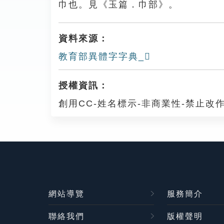
巾也。見《玉篇．巾部》。
資料來源：
教育部異體字字典_𢅟
授權資訊：
創用CC-姓名標示-非商業性-禁止改作
網站導覽
服務簡介
聯絡我們
版權聲明