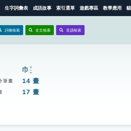
生字詞彙表
成語故事
索引選單
遊戲專區
教學應用
貓
詞條檢索
全文檢索
音讀檢索
巾
ㄐㄧㄣ
14
畫
外筆畫
17
畫
畫