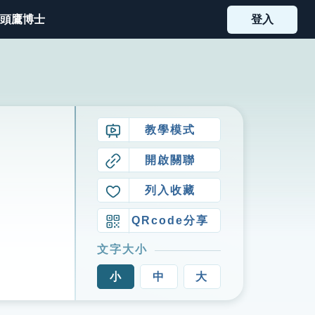
頭鷹博士
登入
教學模式
開啟關聯
列入收藏
QRcode分享
文字大小
小
中
大