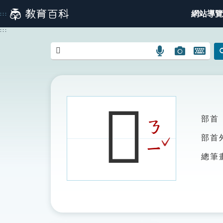
跳
網站導覽
:::
到
主
:::
要
內
語
圖
開
容
言
片
啟
搜
搜
鍵
尋
尋
盤
圖
圖
圖
𢅟
示
示
示
部首
ㄋ
ˇ
部首
ㄧ
總筆