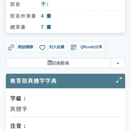
索引選單
部首
干
ㄍㄢ
知識索引
部首外筆畫
4
畫
單字索引
總筆畫
7
畫
生命大百科索引
開啟關聯
列入收藏
QRcode分享
遊戲專區
切換
切換辭典
教學應用
教育部異體字字典
貓頭鷹博士
字級：
異體字
注音：