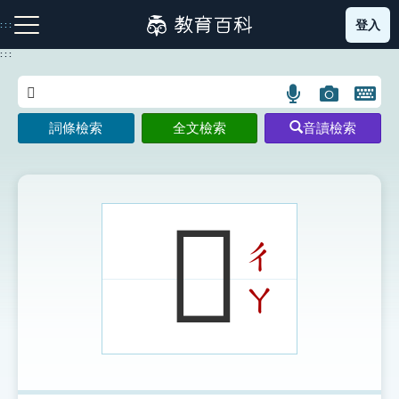
跳
登入
:::
到
主
:::
要
內
語
圖
開
容
注音索引圖示
筆畫索引圖示
部首索引表圖示
言
片
啟
詞條檢索
全文檢索
音讀檢索
搜
搜
鍵
尋
尋
盤
圖
圖
圖
示
示
示
𢆍
ㄔ
網站導覽
ㄚ
生字詞彙表
成語故事