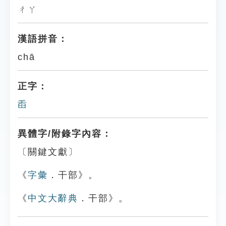
ㄔㄚ
漢語拼音：
chā
正字：
臿
異體字/附錄字內容：
〔關鍵文獻〕
《
字彙
．干部》。
《
中文大辭典
．干部》。