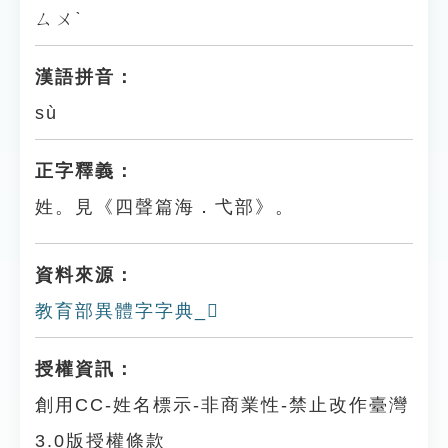
ㄙㄨˋ
漢語拼音：
sù
正字釋義：
姓。見《四聲篇海．弋部》。
資料來源：
教育部異體字字典_𢎎
授權資訊：
創用CC-姓名標示-非商業性-禁止改作臺灣
3.0版授權條款