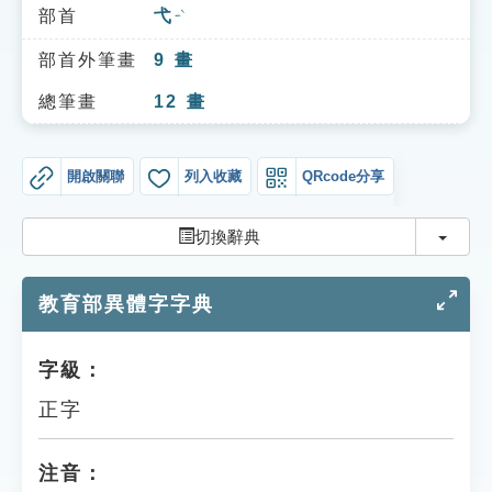
索引選單
部首
弋
ㄧˋ
知識索引
部首外筆畫
9
畫
單字索引
總筆畫
12
畫
生命大百科索引
開啟關聯
列入收藏
QRcode分享
遊戲專區
切換
切換辭典
教學應用
教育部異體字字典
貓頭鷹博士
字級：
正字
注音：