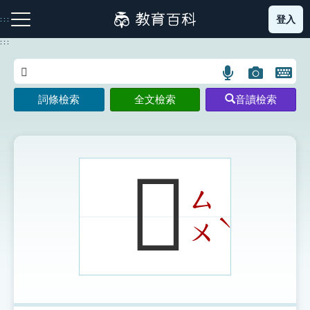
跳
登入
:::
到
主
:::
要
內
語
圖
開
容
注音索引圖示
筆畫索引圖示
部首索引表圖示
言
片
啟
詞條檢索
全文檢索
音讀檢索
搜
搜
鍵
尋
尋
盤
圖
圖
圖
示
示
示
𢎎
ㄙ
網站導覽
ˋ
ㄨ
生字詞彙表
成語故事