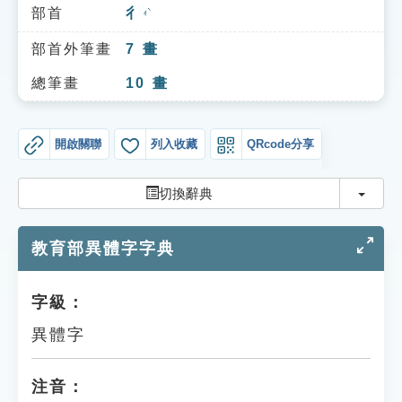
索引選單
部首
彳
ㄔˋ
知識索引
部首外筆畫
7
畫
單字索引
總筆畫
10
畫
生命大百科索引
開啟關聯
列入收藏
QRcode分享
遊戲專區
切換
切換辭典
教學應用
教育部異體字字典
貓頭鷹博士
字級：
異體字
注音：