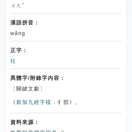
ㄨㄤˇ
漢語拼音：
wǎng
正字：
往
異體字/附錄字內容：
〔關鍵文獻〕
《
新加九經字樣
．彳部》。
資料來源：