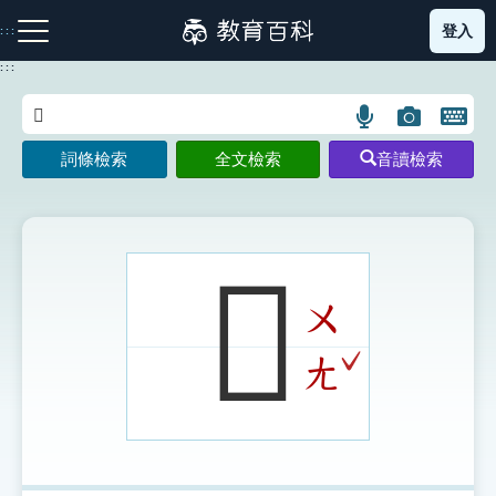
跳
登入
:::
到
主
:::
要
內
語
圖
開
容
注音索引圖示
筆畫索引圖示
部首索引表圖示
言
片
啟
詞條檢索
全文檢索
音讀檢索
搜
搜
鍵
尋
尋
盤
圖
圖
圖
示
示
示
𢓸
ㄨ
網站導覽
ˇ
ㄤ
生字詞彙表
成語故事