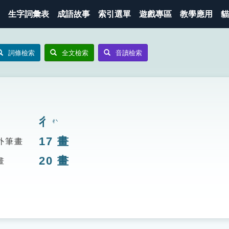
生字詞彙表
成語故事
索引選單
遊戲專區
教學應用
貓
詞條檢索
全文檢索
音讀檢索
彳
ㄔˋ
17
畫
外筆畫
20
畫
畫