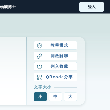
頭鷹博士
登入
教學模式
開啟關聯
列入收藏
QRcode分享
文字大小
小
中
大