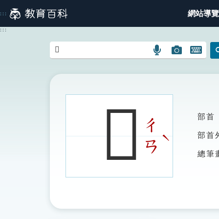
跳
網站導覽
:::
到
主
:::
要
內
語
圖
開
容
言
片
啟
搜
搜
鍵
尋
尋
盤
圖
圖
圖
𢖞
示
示
示
部首
ㄔ
ˋ
部首
ㄢ
總筆