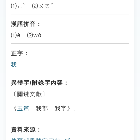
⑴ㄜˇ ⑵ㄨㄛˇ
漢語拼音：
⑴ě ⑵wǒ
正字：
我
異體字/附錄字內容：
〔關鍵文獻〕
《
玉篇
．我部．我字》。
資料來源：