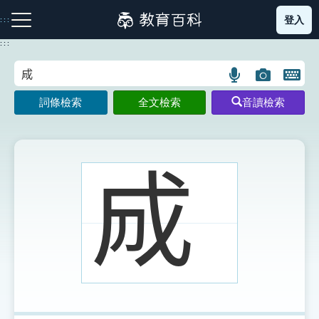
跳
登入
:::
到
主
:::
要
內
語
圖
開
容
注音索引圖示
筆畫索引圖示
部首索引表圖示
言
片
啟
詞條檢索
全文檢索
音讀檢索
搜
搜
鍵
尋
尋
盤
圖
圖
圖
示
示
示
𢦓
網站導覽
生字詞彙表
成語故事