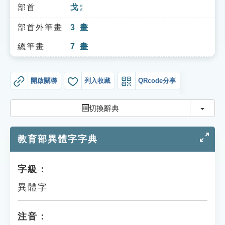
索引選單
部首
戈
ㄍㄜ
知識索引
部首外筆畫
3
畫
單字索引
總筆畫
7
畫
生命大百科索引
開啟關聯
列入收藏
QRcode分享
遊戲專區
切換
切換辭典
教學應用
教育部異體字字典
貓頭鷹博士
字級：
異體字
注音：