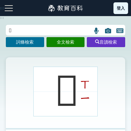
跳
登入
:::
到
主
:::
要
內
語
圖
開
容
注音索引圖示
筆畫索引圖示
部首索引表圖示
言
片
啟
詞條檢索
全文檢索
音讀檢索
搜
搜
鍵
尋
尋
盤
圖
圖
圖
示
示
示
𢸤
ㄒ
網站導覽
ㄧ
生字詞彙表
成語故事