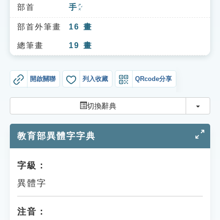
索引選單
部首
手
ㄕㄡˇ
知識索引
部首外筆畫
16
畫
單字索引
總筆畫
19
畫
生命大百科索引
開啟關聯
列入收藏
QRcode分享
遊戲專區
切換
切換辭典
教學應用
教育部異體字字典
貓頭鷹博士
字級：
異體字
注音：