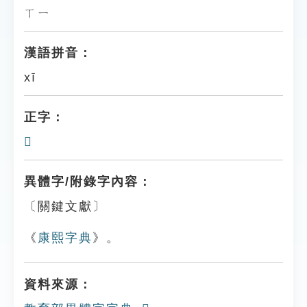
ㄒㄧ
漢語拼音：
xī
正字：
𢹍
異體字/附錄字內容：
〔關鍵文獻〕
《
康熙字典
》。
資料來源：