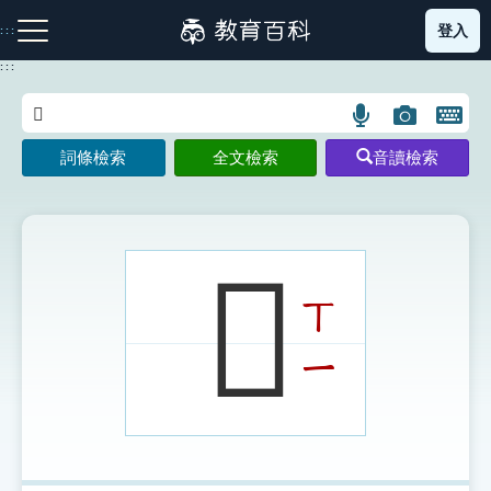
跳
登入
:::
到
主
:::
要
內
語
圖
開
容
注音索引圖示
筆畫索引圖示
部首索引表圖示
言
片
啟
詞條檢索
全文檢索
音讀檢索
搜
搜
鍵
尋
尋
盤
圖
圖
圖
示
示
示
𢹍
ㄒ
網站導覽
ㄧ
生字詞彙表
成語故事