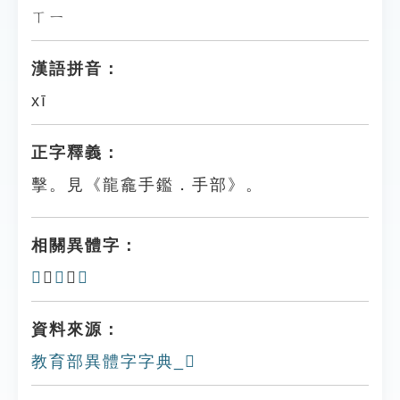
ㄒㄧ
漢語拼音：
xī
正字釋義：
擊。見《龍龕手鑑．手部》。
相關異體字：
𢶐
、
㩬
、
𢸤
資料來源：
教育部異體字字典_𢹍