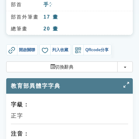
索引選單
部首
手
ㄕㄡˇ
知識索引
部首外筆畫
17
畫
單字索引
總筆畫
20
畫
生命大百科索引
開啟關聯
列入收藏
QRcode分享
遊戲專區
切換
切換辭典
教學應用
教育部異體字字典
貓頭鷹博士
字級：
正字
注音：