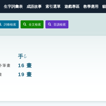
生字詞彙表
成語故事
索引選單
遊戲專區
教學應用
貓
詞條檢索
全文檢索
音讀檢索
手
ㄕㄡˇ
16
畫
外筆畫
19
畫
畫