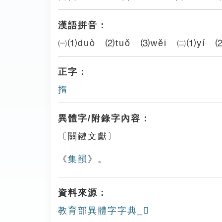
漢語拼音：
㈠⑴duò ⑵tuǒ ⑶wěi ㈡⑴yí ⑵
正字：
㨊
異體字/附錄字內容：
〔關鍵文獻〕
《
集韻
》。
資料來源：
教育部異體字字典_𢸦