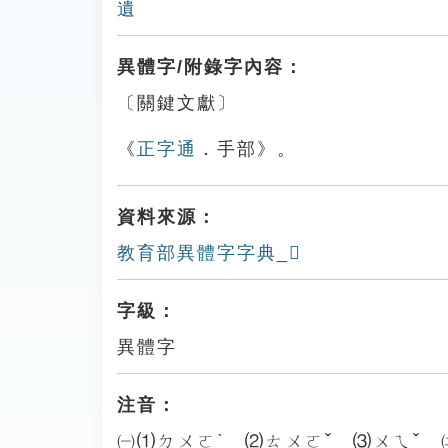
遺
異體字/附錄字內容：
〔關鍵文獻〕
《
正字通
．手部》。
資料來源：
教育部異體字字典_𢸦
字級：
異體字
注音：
㈠⑴ㄉㄨㄛˋ ⑵ㄊㄨㄛˇ ⑶ㄨㄟˇ 