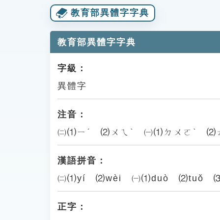
教育部異體字字典
教育部異體字字典
字級：
異體字
注音：
㈡⑴ㄧˊ ⑵ㄨㄟˋ ㈠⑴ㄉㄨㄛˋ ⑵
漢語拼音：
㈡⑴yí ⑵wèi ㈠⑴duò ⑵tuǒ ⑶
正字：