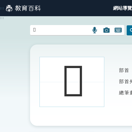
跳
網站導覽
:::
到
主
:::
要
內
語
圖
開
容
言
片
啟
搜
搜
鍵
尋
尋
盤
圖
圖
圖
𢸦
示
示
示
部首
部首
總筆