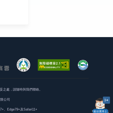
妥之處，請隨時與我們聯絡。
有限公司
57+、Edge79+及Safari11+
貓頭鷹博士