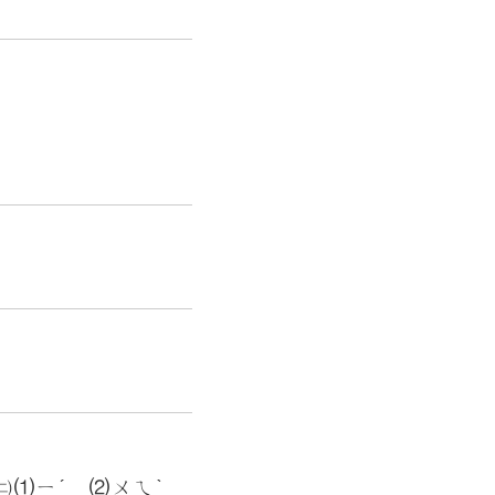
㈡⑴ㄧˊ ⑵ㄨㄟˋ