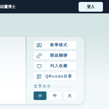
頭鷹博士
登入
教學模式
開啟關聯
列入收藏
QRcode分享
文字大小
小
中
大