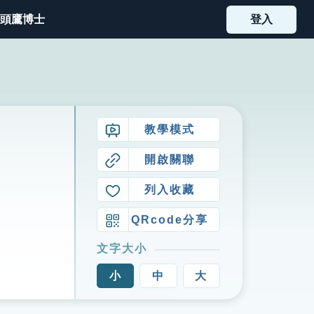
頭鷹博士
登入
教學模式
開啟關聯
列入收藏
QRcode分享
文字大小
小
中
大