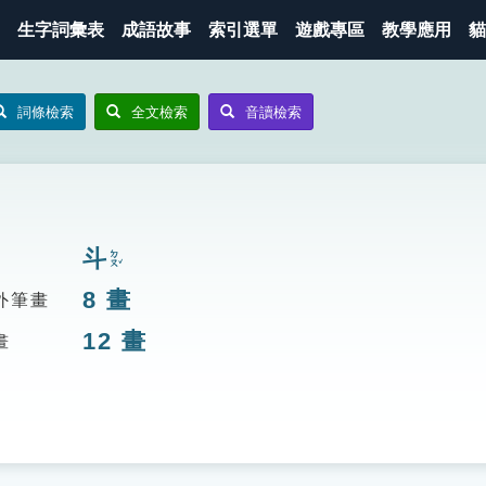
生字詞彙表
成語故事
索引選單
遊戲專區
教學應用
貓
詞條檢索
全文檢索
音讀檢索
斗
ㄉㄡˇ
8
畫
外筆畫
12
畫
畫