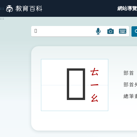
跳
網站導覽
:::
到
主
:::
要
內
語
圖
開
容
言
片
啟
搜
搜
鍵
尋
尋
盤
圖
圖
圖
𣁿
示
示
示
ㄊ
部首
ㄧ
部首
ㄠ
總筆