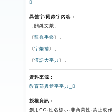
𣂁
異體字/附錄字內容：
〔關鍵文獻〕
《
龍龕手鑑
》。
《
字彙補
》。
《
漢語大字典
》。
資料來源：
教育部異體字字典_𣁿
授權資訊：
創用CC-姓名標示-非商業性-禁止改作